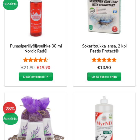
Suosittu
Punasiperiljyöljysuihke 30 ml
Sokeritoukka-ansa, 2 kpl
Nordic Red®
Pestis Protect®
Arvostelu
Arvostelu
€
21.90
Alkuperäinen
€
19.90
Nykyinen
€
13.90
hinta
hinta
tuotteesta:
tuotteesta:
5
oli:
on:
4.5
/ 5
/ 5
Lisää ostoskoriin
Lisää ostoskoriin
€21.90.
€19.90.
-28%
Suosittu