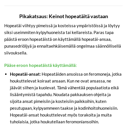
Pikakatsaus: Keinot hopeatäitä vastaan
Hopeatäi viihtyy pimeissä ja kosteissa ympäristöissä ja löytyy
siksi useimmiten kylpyhuoneista tai kellareista. Paras tapa
päästä eroon hopeatäistä on käyttämällä hopeatäi-ansaa,
punasedriöljyä ja ennaltaehkäisemällä ongelmaa säännöllisellä
siivouksella.
Pääse eroon hopeatäistä käyttämällä:
Hopeatäi-ansat:
Hopeatäiden ansoissa on feromoneja, jotka
houkuttelevat koiraat ansaan. Kun ne ovat ansassa, ne
jäävät siihen ja kuolevat. Tämä vähentää populaatiota eikä
lisääntymistä tapahdu. Noudata pakkauksen ohjeita ja
sijoita ansat pimeisiin ja kosteisiin paikkoihin, kuten
pesutupaan, kylpyammeen taakse ja kodinhoitohuoneisiin.
Hopeatäi-ansat houkuttelevat myös torakoita ja muita
tuholaisia, jotka houkutellaan feromoniansoihin.