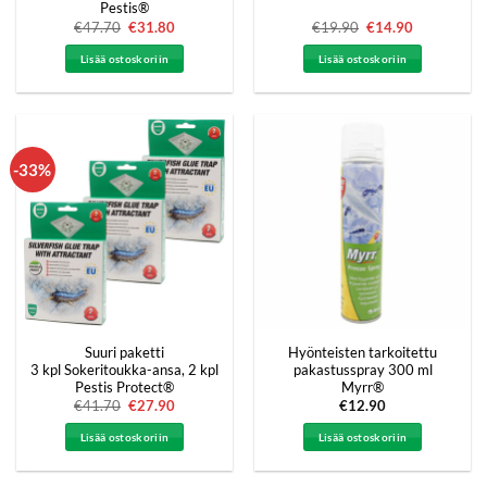
Pestis®
€
47.70
Alkuperäinen
€
31.80
Nykyinen
€
19.90
Alkuperäinen
€
14.90
Nykyinen
hinta
hinta
hinta
hinta
oli:
on:
oli:
on:
Lisää ostoskoriin
Lisää ostoskoriin
€47.70.
€31.80.
€19.90.
€14.90.
-33%
Suuri paketti
Hyönteisten tarkoitettu
3 kpl Sokeritoukka-ansa, 2 kpl
pakastusspray 300 ml
Pestis Protect®
Myrr®
€
41.70
Alkuperäinen
€
27.90
Nykyinen
€
12.90
hinta
hinta
oli:
on:
Lisää ostoskoriin
Lisää ostoskoriin
€41.70.
€27.90.