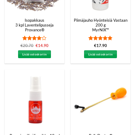
Isopakkaus
Piimäjauho Hyönteisiä Vastaan
3 kpl Laventelipusseja
200 g
Provance®
MyrNIX™
Arvostelu
Arvostelu
€
20.70
Alkuperäinen
€
14.90
Nykyinen
€
17.90
hinta
hinta
tuotteesta:
tuotteesta:
5
oli:
on:
4
/ 5
/ 5
Lisää ostoskoriin
Lisää ostoskoriin
€20.70.
€14.90.