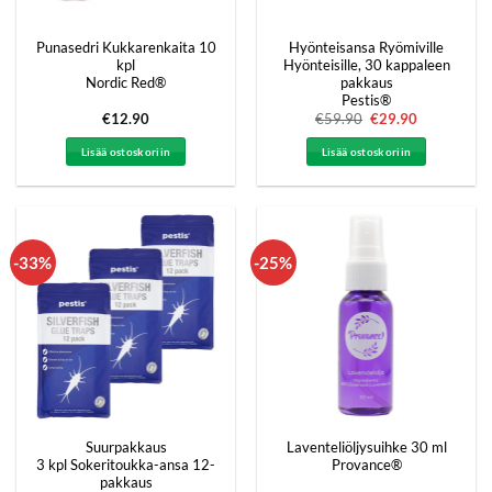
Punasedri Kukkarenkaita 10
Hyönteisansa Ryömiville
kpl
Hyönteisille, 30 kappaleen
Nordic Red®
pakkaus
Pestis®
€
12.90
€
59.90
Alkuperäinen
€
29.90
Nykyinen
hinta
hinta
oli:
on:
Lisää ostoskoriin
Lisää ostoskoriin
€59.90.
€29.90.
-33%
-25%
Suurpakkaus
Laventeliöljysuihke 30 ml
3 kpl Sokeritoukka-ansa 12-
Provance®
pakkaus