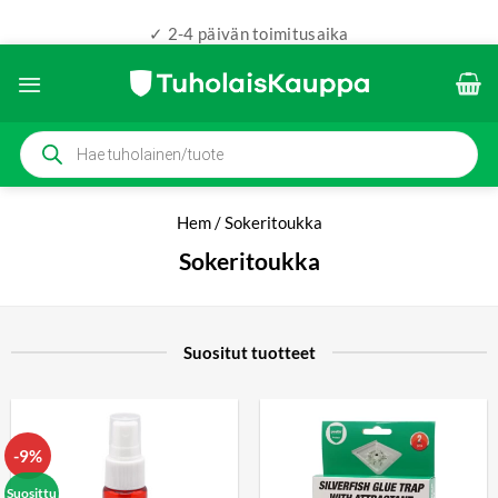
✓ 2-4 päivän toimitusaika
Skip
to
content
Products
search
Hem
/
Sokeritoukka
Sokeritoukka
Suositut tuotteet
-9%
Suosittu