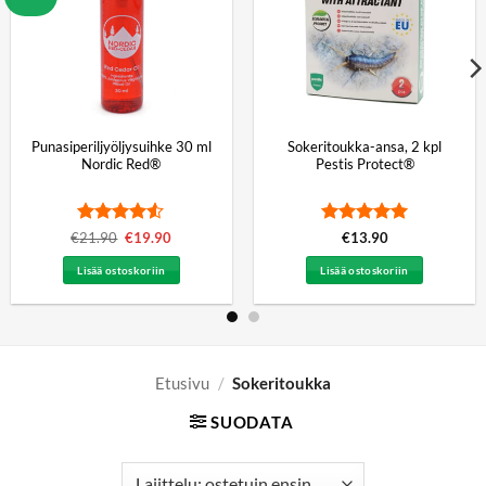
Punasiperiljyöljysuihke 30 ml
Sokeritoukka-ansa, 2 kpl
Nordic Red®
Pestis Protect®
Arvostelu
Arvostelu
€
21.90
Alkuperäinen
€
19.90
Nykyinen
€
13.90
hinta
hinta
tuotteesta:
tuotteesta:
5
oli:
on:
4.5
/ 5
/ 5
Lisää ostoskoriin
Lisää ostoskoriin
€21.90.
€19.90.
Etusivu
/
Sokeritoukka
SUODATA