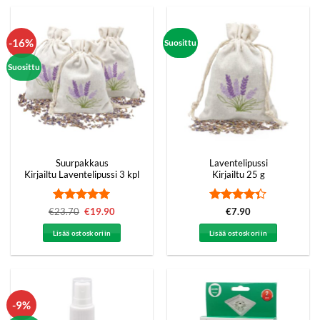
-16%
Suosittu
Suosittu
Suurpakkaus
Laventelipussi
Kirjailtu Laventelipussi 3 kpl
Kirjailtu 25 g
Arvostelu
Arvostelu
€
23.70
Alkuperäinen
€
19.90
Nykyinen
€
7.90
hinta
hinta
tuotteesta:
5
tuotteesta:
oli:
on:
/ 5
4.33
/ 5
Lisää ostoskoriin
Lisää ostoskoriin
€23.70.
€19.90.
-9%