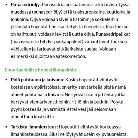
Punasedriöljy:
Punasedriä on saatavana sekä tiivistetyssä
muodossa (punasedriöljy) että tuoksurenkaina, kuutioina ja
lohkoina. Öljyä voidaan sivellä listoihin ja sokkeleihin
pitämään hopeatäit poissa tietyistä huoneista. Kun tuoksu
on haihtunut, voidaan levittää uutta öljyä. Punasedripalikat
(punasedristä tehdyt puukappaleet) vapauttavat tuoksua
vähitellen ja tarjoavat pitkäaikaista suojaa. Voidaan
esimerkiksi sijoittaa vaatekomeroon.
Ennaltaehkäise hopeatäiongelmia:
Pidä puhtaana ja kuivana:
Koska hopeatäit viihtyvät
kosteissa ympäristöissä, on erityisen tärkeää pitää nämä
alueet puhtaina ja kuivina. Ne syövät usein jätteitä, jotka
kertyvät viemäriventtiileihin, ritilöihin ja putkiin. Pölytä,
pyyhi kostealla ja varmista, ettei vesi jää seisomaan
aiheuttaen kosteutta.
Tarkista ilmankosteus:
Hopeatäit viihtyvät korkeassa
ilmankosteudessa. Siksi ne löytyvät usein kylpyhuoneista,