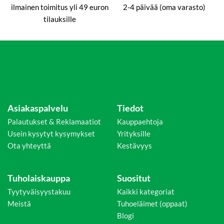
ilmainen toimitus yli 49 euron
2-4 päivää (oma varasto)
tilauksille
Asiakaspalvelu
Tiedot
Palautukset & Reklamaatiot
Kauppaehtoja
Usein kysytyt kysymykset
Yrityksille
Ota yhteyttä
Kestävyys
Tuholaiskauppa
Suositut
Tyytyväisyystakuu
Kaikki kategoriat
Meistä
Tuhoeläimet (oppaat)
Blogi