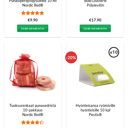
Punasiperiljyöljysuihke 10 ml
Bulb Duster®
Nordic Red®
Pölylevitin
Arvostelu
€
9.90
€
17.90
tuotteesta:
5
/ 5
Lisää ostoskoriin
Lisää ostoskoriin
-20%
Tuoksurenkaat punasedristä
Hyönteisansa ryömiville
10-pakkaus
hyönteisille 10 kpl
Nordic Red®
Pestis®