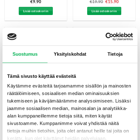
Arvostelu
€
9.90
€
19.90
Alkuperäinen
€
15.90
Nykyinen
hinta
hinta
tuotteesta:
oli:
on:
4.33
/ 5
Lisää ostoskoriin
Lisää ostoskoriin
€19.90.
€15.90.
-23%
Suosittu
Suostumus
Yksityiskohdat
Tietoja
Tämä sivusto käyttää evästeitä
Käytämme evästeitä tarjoamamme sisällön ja mainosten
räätälöimiseen, sosiaalisen median ominaisuuksien
Laventeliöljy 10 ml
Hyönteisansa ryömiville
Organic Harmony®
ötököille 2-pakkaus
tukemiseen ja kävijämäärämme analysoimiseen. Lisäksi
Swissinno®
jaamme sosiaalisen median, mainosalan ja analytiikka-
alan kumppaneillemme tietoja siitä, miten käytät
Arvostelu
€
12.90
Alkuperäinen
€
9.90
Nykyinen
€
12.90
sivustoamme. Kumppanimme voivat yhdistää näitä
hinta
hinta
tuotteesta:
oli:
on:
tietoja muihin tietoihin, joita olet antanut heille tai joita on
4
/ 5
Lisää ostoskoriin
Lisää ostoskoriin
€12.90.
€9.90.
kerätty, kun olet käyttänyt heidän palvelujaan.