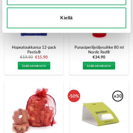
Kiellä
Hopeatoukkansa 12-pack
Punasiperiljyöljysuihke 80 ml
Pestis®
Nordic Red®
€
19.90
Alkuperäinen
€
15.90
Nykyinen
€
34.90
hinta
hinta
oli:
on:
Lisää ostoskoriin
Lisää ostoskoriin
€19.90.
€15.90.
-50%