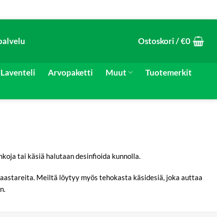
palvelu
Ostoskori /
€
0
Laventeli
Arvopaketti
Muut
Tuotemerkit
koja tai käsiä halutaan desinfioida kunnolla.
stareita. Meiltä löytyy myös tehokasta käsidesiä, joka auttaa
n.