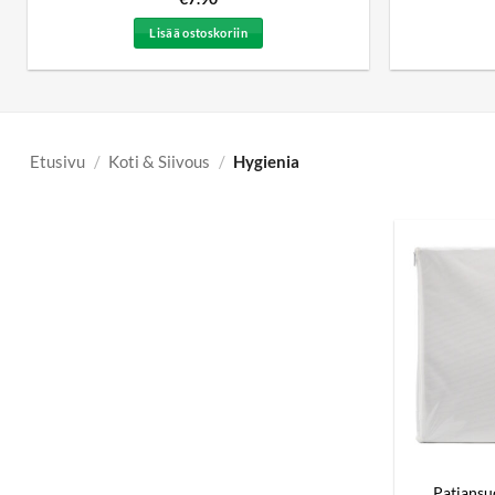
Lisää ostoskoriin
Etusivu
/
Koti & Siivous
/
Hygienia
Patjansuo