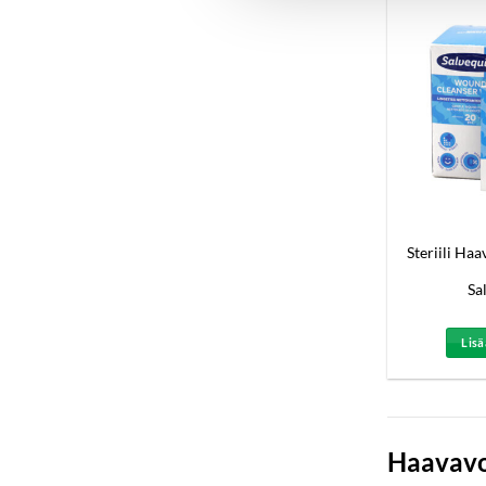
Steriili Ha
Sa
Lisä
Haavav