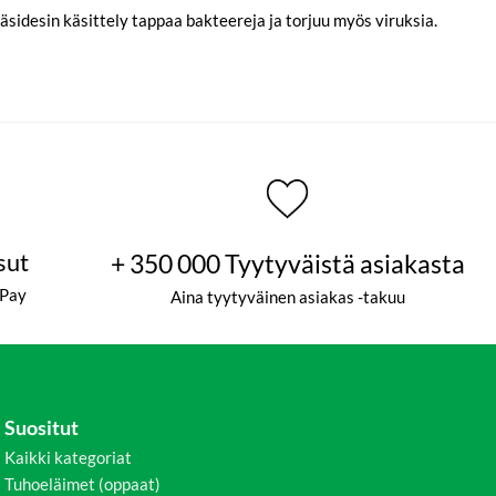
käsidesin käsittely tappaa bakteereja ja torjuu myös viruksia.
sut
+ 350 000 Tyytyväistä asiakasta
ePay
Aina tyytyväinen asiakas -takuu
Suositut
Kaikki kategoriat
Tuhoeläimet (oppaat)