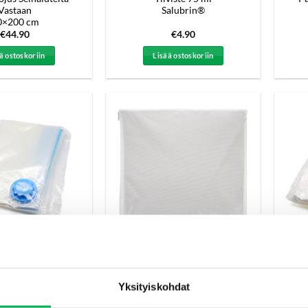
Vastaan
Salubrin®
0×200 cm
€
44.90
€
4.90
ä ostoskoriin
Lisää ostoskoriin
peitoille, tyynyille
Patjansuojus Seinäluteita
V
atteille 60×80
Vastaan
200×200 cm
Yksityiskohdat
€
6.90
€
69.90