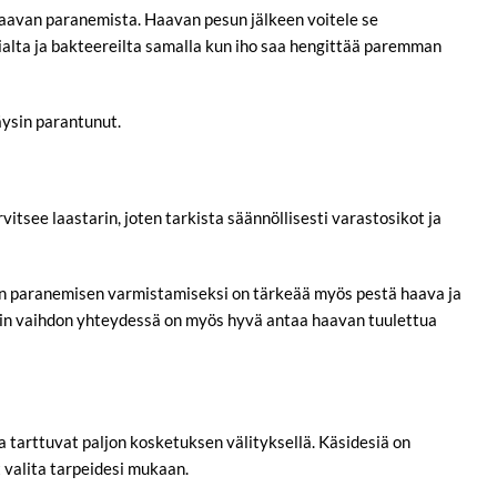
aavan paranemista. Haavan pesun jälkeen voitele se
ialta ja bakteereilta samalla kun iho saa hengittää paremman
äysin parantunut.
itsee laastarin, joten tarkista säännöllisesti varastosikot ja
en paranemisen varmistamiseksi on tärkeää myös pestä haava ja
starin vaihdon yhteydessä on myös hyvä antaa haavan tuulettua
ka tarttuvat paljon kosketuksen välityksellä. Käsidesiä on
 valita tarpeidesi mukaan.