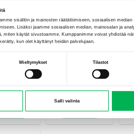
ä ostoskoriin
Lisää ostoskoriin
itä
mme sisällön ja mainosten räätälöimiseen, sosiaalisen median
iseen. Lisäksi jaamme sosiaalisen median, mainosalan ja analy
, miten käytät sivustoamme. Kumppanimme voivat yhdistää näitä t
n kerätty, kun olet käyttänyt heidän palvelujaan.
Mieltymykset
Tilastot
 peitoille, tyynyille
Valmiiksi Sekoitettu Liuos 150 ml
Haav
tteille 80×110
Salubrin®
Salli valinta
€
8
€
4.50
ä ostoskoriin
Lisää ostoskoriin