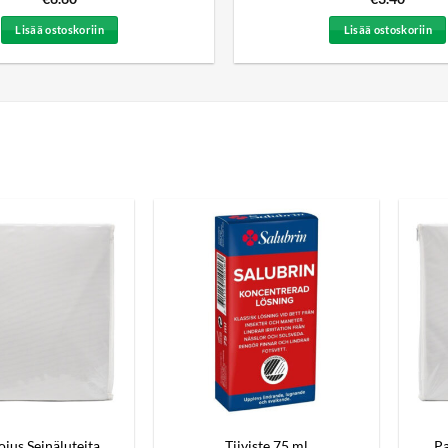
Lisää ostoskoriin
Lisää ostoskoriin
jus Seinäluteita
Tiiviste 75 ml
Pa