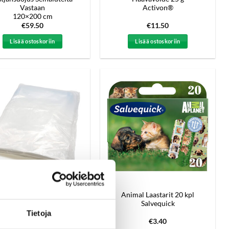
Vastaan
Activon®
120×200 cm
€
59.50
€
11.50
Lisää ostoskoriin
Lisää ostoskoriin
akuumipussi vaatteille
Animal Laastarit 20 kpl
henkarilla 70×145
Salvequick
Tietoja
€
12.90
€
3.40