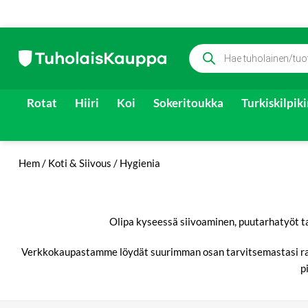
Skip
Products
to
search
content
Rotat
Hiiri
Koi
Sokeritoukka
Turkiskilpik
Hem
/
Koti & Siivous
/
Hygienia
Olipa kyseessä siivoaminen, puutarhatyöt tai
Verkkokaupastamme löydät suurimman osan tarvitsemastasi raap
p