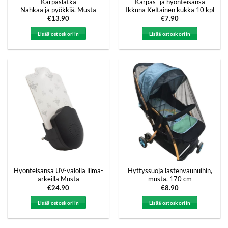
Kärpäslätkä
Kärpäs- ja hyönteisansa
Nahkaa ja pyökkiä, Musta
Ikkuna Keltainen kukka 10 kpl
€
13.90
€
7.90
Lisää ostoskoriin
Lisää ostoskoriin
Hyönteisansa UV-valolla liima-
Hyttyssuoja lastenvaunuihin,
arkeilla Musta
musta, 170 cm
€
24.90
€
8.90
Lisää ostoskoriin
Lisää ostoskoriin