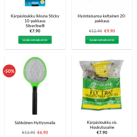
Kärpäsloukku Ikkuna Sticky
Hyönteisansa keltainen 20-
10-pakkaus
pakkaus
Silverline®
€
7.90
€
12.90
Alkuperäinen
€
9.90
Nykyinen
hinta
hinta
oli:
on:
Lisää ostoskoriin
Lisää ostoskoriin
€12.90.
€9.90.
-50%
Kärpäsloukku sis.
Sähköinen Hyttysmaila
Houkutusaine
€
13.90
Alkuperäinen
€
6.90
Nykyinen
€
7.90
hinta
hinta