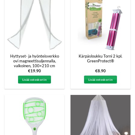
Hyttyset- ja hyönteisverkko
Kärpäsloukku Torni 2 kpl.
ovi magneettisuljennalla,
GreenProtect®
valkoinen, 100×210 cm
€
19.90
€
8.90
Lisää ostoskoriin
Lisää ostoskoriin