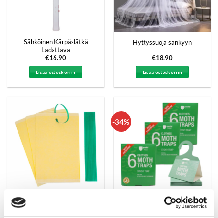
Sähköinen Kärpäslätkä
Hyttyssuoja sänkyyn
Ladattava
€
16.90
€
18.90
Lisää ostoskoriin
Lisää ostoskoriin
-34%
Riippuvat Hyönteisansat
Suurpakkaus
Ruukkukasveille, 5 kappaleen
3 kpl Vaatekoi 6 kpl