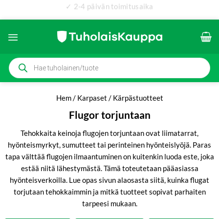
✓ 2-4 päivän toimitusaika
✓ 4.4/5 Trustpilot-arvosana
Skip
to
content
Products
search
Hem
/
Karpaset
/
Kärpästuotteet
Flugor torjuntaan
Tehokkaita keinoja flugojen torjuntaan ovat liimatarrat,
hyönteismyrkyt, sumutteet tai perinteinen hyönteislyöjä. Paras
tapa välttää flugojen ilmaantuminen on kuitenkin luoda este, joka
estää niitä lähestymästä. Tämä toteutetaan pääasiassa
hyönteisverkoilla. Lue opas sivun alaosasta siitä, kuinka flugat
torjutaan tehokkaimmin ja mitkä tuotteet sopivat parhaiten
tarpeesi mukaan.