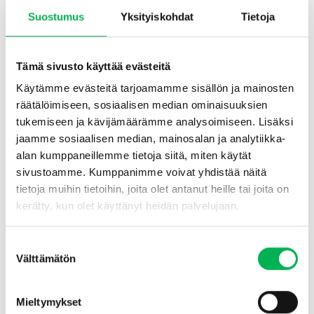
pakkaus
Pestis Protect®
€
8.90
€
59.70
Alkuperäinen
€
39.60
Nykyinen
Suostumus
Yksityiskohdat
Tietoja
hinta
hinta
oli:
on:
Lisää ostoskoriin
Lisää ostoskoriin
€59.70.
€39.60.
Tämä sivusto käyttää evästeitä
Käytämme evästeitä tarjoamamme sisällön ja mainosten
räätälöimiseen, sosiaalisen median ominaisuuksien
-20%
tukemiseen ja kävijämäärämme analysoimiseen. Lisäksi
jaamme sosiaalisen median, mainosalan ja analytiikka-
alan kumppaneillemme tietoja siitä, miten käytät
sivustoamme. Kumppanimme voivat yhdistää näitä
tietoja muihin tietoihin, joita olet antanut heille tai joita on
kerätty, kun olet käyttänyt heidän palvelujaan.
Kärpästen ja hyönteisansa
Hyönteisansa
Ruukkukasvien Liimalehti, 6
2 x 10 W
Suostumuksen
kappaleen pakkaus
Pestis Protect®
€
8.90
€
49.90
Alkuperäinen
€
39.90
Nykyinen
Välttämätön
valinta
hinta
hinta
oli:
on:
Lisää ostoskoriin
Lisää ostoskoriin
€49.90.
€39.90.
Mieltymykset