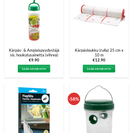
Kärpäs- & Ampiaispyydystäjä
Kärpäsloukku (rulla) 25 cm x
sis. houkutusainetta (vihreä)
10 m
€
9.90
€
12.90
Lisää ostoskoriin
Lisää ostoskoriin
-58%