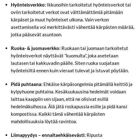
Hyönteisverkko:
Ikkunoihin tarkoitetut hyönteisverkot tai
oviin tarkoitetut verkot ovat välttämättömiä pitämään
kärpäset ja muut hyönteiset ulkona. Vain verkon
asettamisella voi merkittävästi vähentää kärpästen määrää,
jotka pääsevät asuntoon.
Ruoka- & juomaverkko:
Ruokaan tai juomaan tarkoitetut
hyönteisverkot näyttävät ”kuomulta”, joka asetetaan
lautasen tai kakkuvadin päälle. Siten ruoka suojataan
hyönteisiltä ennen kuin vieraat tulevat ja istuvat pöytään.
Pidä puhtaana:
Ehkäise kärpäsongelmia pitämällä keittiö ja
kylpyhuone puhtaina. Kesäkuukausina hedelmät voidaan
laittaa kaappiin sen sijaan, että ne olisivat esillä
hedelmäkulhossa. Älä jätä roskapussia esille ja pidä kansi
kompostissa. Kaikki tämä vähentää kärpästen
mahdollisuuksia löytää ravintoa.
Liimapyydys – ennaltaehkäisevästi:
Ripusta