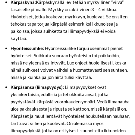
Kärpäskynä:
Kärpäskynällä levitetään myrkyllinen ”viiva”
tasaiselle pinnalle. Myrkky on aktiivinen 3 – 4 viikkoa.
Hyönteiset, jotka koskevat myrkkyyn, kuolevat. Se on siten
tehokas tapa torjua kärpäsiä esimerkiksi ikkunoissa ja
paikoissa, joissa suihketta tai liimapyydyksiä ei voida
käyttää.
Hyönteissuihke:
Hyönteissuihke torjuu useimmat pienet
hyönteiset. Suihkuta suoraan hyönteisiin tai paikkoihin,
missä ne yleensä esiintyvät. Lue ohjeet huolellisesti, koska
nämä suihkeet voivat vaihdella huomattavasti sen suhteen,
missä ja kuinka paljon niitä tulisi käyttää.
Kärpäsansa (liimapyydys):
Liimapyydykset ovat
yksinkertaisia, edullisia ja tehokkaita ansat, jotka
pyydystävät kärpäsiä vuorokauden ympäri. Vedä liimanauha
ulos pakkauksesta ja ripusta se kattoon, missä kärpäsiä on.
Kärpäset ja muut lentävät hyönteiset houkutellaan nauhaan,
tarttuvat siihen ja kuolevat. On olemassa myös
liimapyydyksiä, jotka on erityisesti suunniteltu ikkunoiden