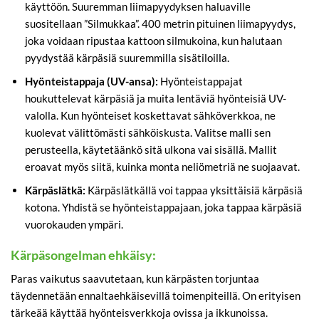
käyttöön. Suuremman liimapyydyksen haluaville
suositellaan ”Silmukkaa”. 400 metrin pituinen liimapyydys,
joka voidaan ripustaa kattoon silmukoina, kun halutaan
pyydystää kärpäsiä suuremmilla sisätiloilla.
Hyönteistappaja (UV-ansa):
Hyönteistappajat
houkuttelevat kärpäsiä ja muita lentäviä hyönteisiä UV-
valolla. Kun hyönteiset koskettavat sähköverkkoa, ne
kuolevat välittömästi sähköiskusta. Valitse malli sen
perusteella, käytetäänkö sitä ulkona vai sisällä. Mallit
eroavat myös siitä, kuinka monta neliömetriä ne suojaavat.
Kärpäslätkä:
Kärpäslätkällä voi tappaa yksittäisiä kärpäsiä
kotona. Yhdistä se hyönteistappajaan, joka tappaa kärpäsiä
vuorokauden ympäri.
Kärpäsongelman ehkäisy:
Paras vaikutus saavutetaan, kun kärpästen torjuntaa
täydennetään ennaltaehkäisevillä toimenpiteillä. On erityisen
tärkeää käyttää hyönteisverkkoja ovissa ja ikkunoissa.