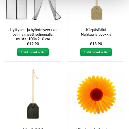
Hyttyset- ja hyönteisverkko
Kärpäslätkä
ovi magneettisuljennalla,
Nahkaa ja pyökkiä
musta, 100×210 cm
€
19.90
€
13.90
Lisää ostoskoriin
Lisää ostoskoriin