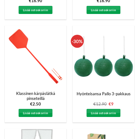
€
16.90
€
16.90
Lisää ostoskoriin
Lisää ostoskoriin
-30%
Klassinen kärpäslätkä
Hyönteisansa Pallo 3-pakkaus
pinseteillä
€
2.50
€
12.90
Alkuperäinen
€
9
Nykyinen
hinta
hinta
oli:
on:
Lisää ostoskoriin
Lisää ostoskoriin
€12.90.
€9.