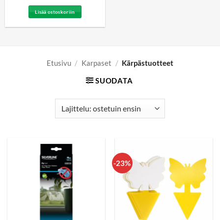
Lisää ostoskoriin
Etusivu
/
Karpaset
/
Kärpästuotteet
SUODATA
-23%