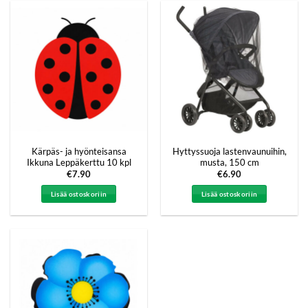
Kärpäs- ja hyönteisansa
Hyttyssuoja lastenvaunuihin,
Ikkuna Leppäkerttu 10 kpl
musta, 150 cm
€
7.90
€
6.90
Lisää ostoskoriin
Lisää ostoskoriin