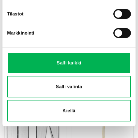
Tilastot
Markkinointi
Salli kaikki
Täyttöpakkaus 10 kpl
Hyönteisansa UV-valolla liima-
Hyönteisansa UV-valolla
arkeilla Valkoinen
€
14.90
€
24.90
Salli valinta
Lisää ostoskoriin
Lisää ostoskoriin
Kiellä