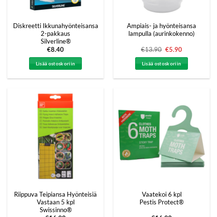
Diskreetti Ikkunahyönteisansa
Ampiais- ja hyönteisansa
2-pakkaus
lampulla (aurinkokenno)
Silverline®
€
8.40
€
13.90
Alkuperäinen
€
5.90
Nykyinen
hinta
hinta
oli:
on:
Lisää ostoskoriin
Lisää ostoskoriin
€13.90.
€5.90.
Riippuva Teipiansa Hyönteisiä
Vaatekoi 6 kpl
Vastaan 5 kpl
Pestis Protect®
Swissinno®