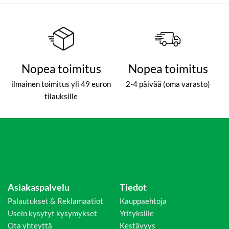
Nopea toimitus
Nopea toimitus
ilmainen toimitus yli 49 euron
2-4 päivää (oma varasto)
tilauksille
Asiakaspalvelu
Tiedot
Palautukset & Reklamaatiot
Kauppaehtoja
Usein kysytyt kysymykset
Yrityksille
Ota yhteyttä
Kestävyys