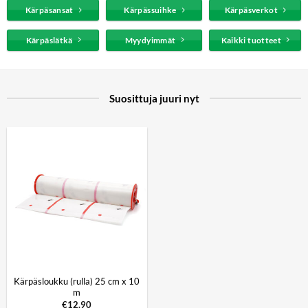
Kärpäsansat
Kärpässuihke
Kärpäsverkot
Kärpäslätkä
Myydyimmät
Kaikki tuotteet
Suosittuja juuri nyt
Kärpäsloukku (rulla) 25 cm x 10
m
€
12.90