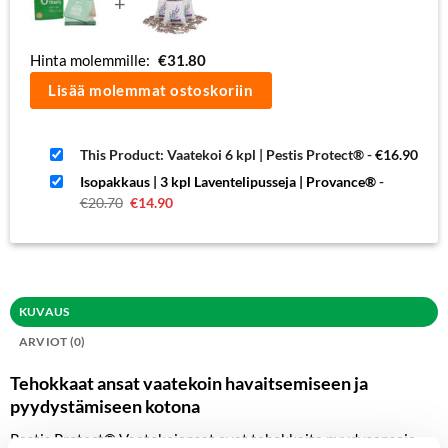
+
Hinta molemmille:
€
31.80
Lisää molemmat ostoskoriin
This Product: Vaatekoi 6 kpl | Pestis Protect®
-
€
16.90
Isopakkaus | 3 kpl Laventelipusseja | Provance®
-
Alkuperäinen
Nykyinen
€
20.70
€
14.90
hinta
hinta
oli:
on:
€20.70.
€14.90.
KUVAUS
ARVIOT (0)
Tehokkaat ansat vaatekoin havaitsemiseen ja
pyydystämiseen kotona
Pestis Protect® Vaatekoiansat ovat tehokkaita pyydysansoja