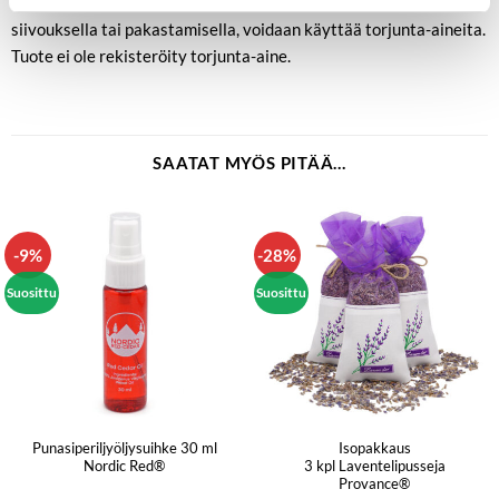
havaitaan laajempi esiintymä eikä sitä voida ratkaista
siivouksella tai pakastamisella, voidaan käyttää torjunta-aineita.
Tuote ei ole rekisteröity torjunta-aine.
SAATAT MYÖS PITÄÄ...
-9%
-28%
Suosittu
Suosittu
Punasiperiljyöljysuihke 30 ml
Isopakkaus
Nordic Red®
3 kpl Laventelipusseja
Provance®