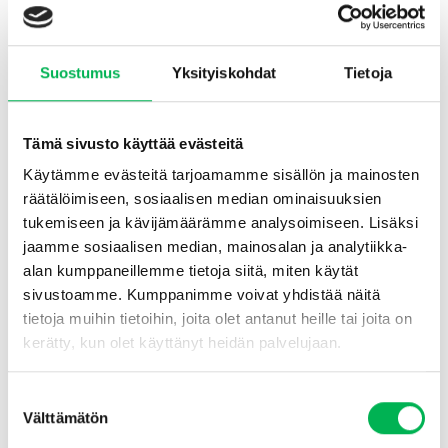
vaatekoin esiintymisen havaitsemiseen ja seurantaan. Jokainen
ansa on varustettu integroidulla feromonilla, joka houkuttelee
koiraskoit, jotka tarttuvat myrkyttömään liimapintaan.
Suostumus
Yksityiskohdat
Tietoja
Käytännöllinen ripustusmuotoilu mahdollistaa ansan helpon
sijoittamisen vaatekaappeihin, pukeutumishuoneisiin tai muihin
säilytystiloihin.
Tämä sivusto käyttää evästeitä
Käytämme evästeitä tarjoamamme sisällön ja mainosten
Edut & ominaisuudet
räätälöimiseen, sosiaalisen median ominaisuuksien
Tehokas seuranta
– Houkuttelee koiraskoit luonnollisella
tukemiseen ja kävijämäärämme analysoimiseen. Lisäksi
feromonilla ja paljastaa nopeasti, esiintyykö koita alueella.
jaamme sosiaalisen median, mainosalan ja analytiikka-
Myrkytön ja turvallinen
– Ei sisällä kemikaaleja ja on
alan kumppaneillemme tietoja siitä, miten käytät
turvallinen käyttää kodeissa, joissa on lapsia ja lemmikkejä.
sivustoamme. Kumppanimme voivat yhdistää näitä
tietoja muihin tietoihin, joita olet antanut heille tai joita on
Pitkäkestoinen vaikutus
– Jokainen ansa tehoaa jopa 12
kerätty, kun olet käyttänyt heidän palvelujaan.
viikkoa.
Huomaamaton käyttö
– Kompakti, ripustettava muotoilu
Suostumuksen
sopii täydellisesti vaatekaappeihin ja komeroihin.
Välttämätön
valinta
Hajuton
– Ei vaikuta vaatteiden tuoksuun.