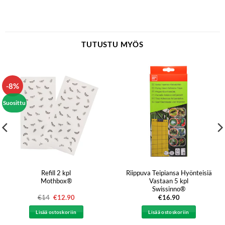
TUTUSTU MYÖS
-8%
Suosittu
Refill 2 kpl
Riippuva Teipiansa Hyönteisiä
Mothbox®
Vastaan 5 kpl
Swissinno®
€
14
Alkuperäinen
€
12.90
Nykyinen
€
16.90
hinta
hinta
oli:
on:
Lisää ostoskoriin
Lisää ostoskoriin
€14.
€12.90.