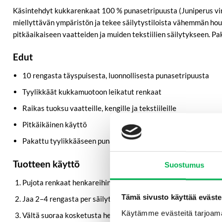
Käsintehdyt kukkarenkaat 100 % punasetripuusta (Juniperus virgi
miellyttävän ympäristön ja tekee säilytystiloista vähemmän houkutt
pitkäaikaiseen vaatteiden ja muiden tekstiilien säilytykseen. Pak
Edut
10 rengasta täyspuisesta, luonnollisesta punasetripuusta
Tyylikkäät kukkamuotoon leikatut renkaat
Raikas tuoksu vaatteille, kengille ja tekstiileille
Pitkäikäinen käyttö
Pakattu tyylikkääseen punaiseen organzapussiin
Tuotteen käyttö
Suostumus
Pujota renkaat henkareihin tai aseta ne laatikoihin, vaatesäk
Tämä sivusto käyttää eväste
Jaa 2–4 rengasta per säilytystila tasaisen tuoksun aikaansaa
Käytämme evästeitä tarjoama
Vältä suoraa kosketusta herkkiin kankaisiin laittamalla renk