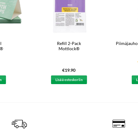
l
Refill 2-Pack
Piimäjauho
t®
Mottlock®
€
19.90
in
Lisää ostoskoriin
L