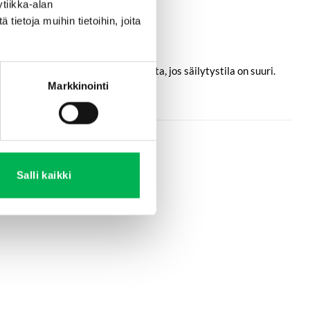
tiikka-alan
ietoja muihin tietoihin, joita
isää tarvittaessa enemmän renkaita, jos säilytystila on suuri.
Markkinointi
Salli kaikki