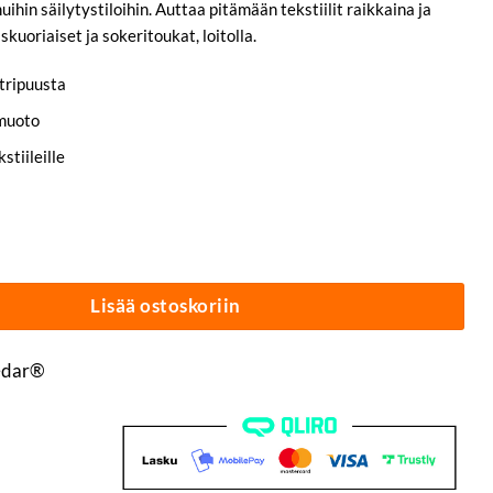
uihin säilytystiloihin. Auttaa pitämään tekstiilit raikkaina ja
iskuoriaiset ja sokeritoukat, loitolla.
tripuusta
amuoto
stiileille
pl | Nordic Red® määrä
Lisää ostoskoriin
edar®