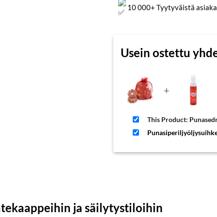
10 000+ Tyytyväistä asiaka
Usein ostettu yhd
+
This Product: Punased
Punasiperiljyöljysuihk
tekaappeihin ja säilytystiloihin