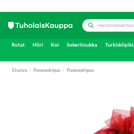
Skip
Products
to
search
content
Rotat
Hiiri
Koi
Sokeritoukka
Turkiskilpik
Etusivu
/
Punasedripuu
/
Punasedripuu