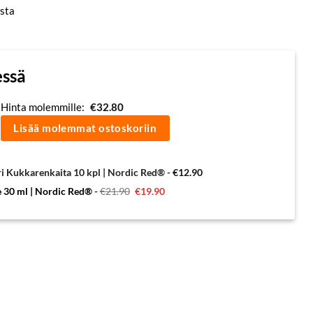
sta
essä
Hinta molemmille:
€
32.80
Lisää molemmat ostoskoriin
ri Kukkarenkaita 10 kpl | Nordic Red®
-
€
12.90
Alkuperäinen
Nykyinen
e 30 ml | Nordic Red®
-
€
21.90
€
19.90
hinta
hinta
oli:
on:
€21.90.
€19.90.