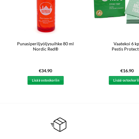
Punasiperiljyöljysuihke 80 ml
Vaatekoi 6 kp
Nordic Red®
Pestis Protec
€
34.90
€
16.90
Lisää ostoskoriin
Lisää ostoskori