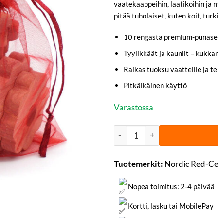
vaatekaappeihin, laatikoihin ja m
pitää tuholaiset, kuten koit, turk
10 rengasta premium-punase
Tyylikkäät ja kauniit – kukk
Raikas tuoksu vaatteille ja tek
Pitkäikäinen käyttö
Varastossa
Punasedri Kukkarenkaita 10 k
Tuotemerkit:
Nordic Red-C
Nopea toimitus: 2-4 päivää
Kortti, lasku tai MobilePay