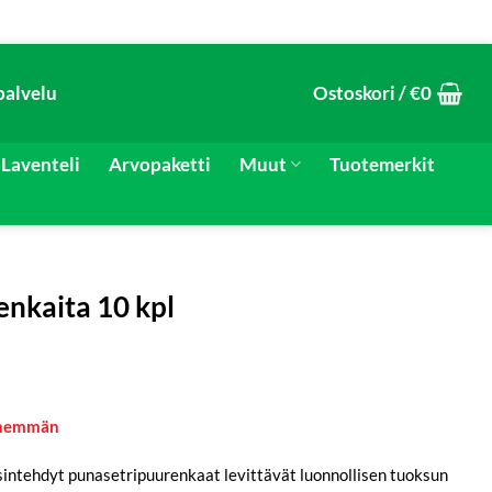
palvelu
Ostoskori /
€
0
Laventeli
Arvopaketti
Muut
Tuotemerkit
nkaita 10 kpl
 enemmän
sintehdyt punasetripuurenkaat levittävät luonnollisen tuoksun