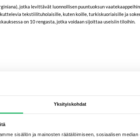
niana), jotka levittävät luonnollisen puuntuoksun vaatekaappeihin, 
elevia tekstiilituholaisille, kuten koille, turkiskuoriaisille ja soke
kauksessa on 10 rengasta, jotka voidaan sijoittaa useisiin tiloihin.
Yksityiskohdat
keihin tai kenkäsäilytykseen.
itä
miseksi.
mme sisällön ja mainosten räätälöimiseen, sosiaalisen median
aat pieneen kangaspussiin.