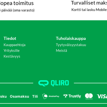
opea toimitus
Turvalliset mak
Kortti tai lasku Mobil
4 päivää (oma varasto)
Tiedot
Tuholaiskauppa
Kauppaehtoja
Tyytyväisyystakuu
Yrityksille
Meistä
Kestävyys