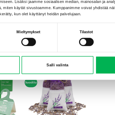
iseen. Lisäksi jaamme sosiaalisen median, mainosalan ja analy
pintaa kevyesti hienolla hiekkapaperilla.
, miten käytät sivustoamme. Kumppanimme voivat yhdistää näitä t
n kerätty, kun olet käyttänyt heidän palvelujaan.
haan tuloksen saavuttamiseksi. Tarkista tekstiilit säännöllisesti ja l
Mieltymykset
Tilastot
SAATAT MYÖS PITÄÄ...
Salli valinta
-28%
Suosittu