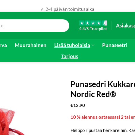
✓ 2-4 päivän toimitusaika
Asiakas
4.4/5 Trustpilot
irva
Muurahainen
Lisää tuholaisia
Punaseetri
Tarjous
Punasedri Kukkare
Nordic Red®
€
12.90
10 % alennus ostaessasi 2 tai
Helppo ripustaa henkareihin. Kä