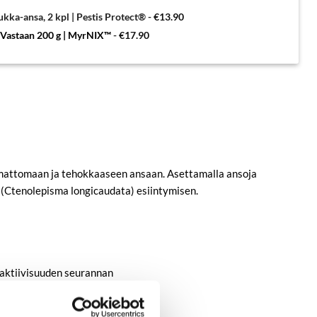
ukka-ansa, 2 kpl | Pestis Protect®
-
€
13.90
 Vastaan 200 g | MyrNIX™
-
€
17.90
mattomaan ja tehokkaaseen ansaan. Asettamalla ansoja
n (Ctenolepisma longicaudata) esiintymisen.
-aktiivisuuden seurannan