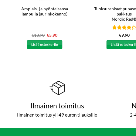
Ampiais- ja hyönteisansa
Tuoksurenkaat punase
lampulla (aurinkokenno)
pakkaus
Nordic Red
Arvostelu
€
13.90
Alkuperäinen
€
5.90
Nykyinen
€
9.90
hinta
hinta
tuotteesta:
oli:
on:
4.33
/ 5
Lisää ostoskoriin
Lisää ostoskori
€13.90.
€5.90.
Ilmainen toimitus
N
Ilmainen toimitus yli 49 euron tilauksille
2-