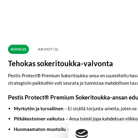
KUVAUS
ARVIOT (1)
Tehokas sokeritoukka-valvonta
Pestis Protect® Premium Sokeritoukka-ansa on suunniteltu ha
strategisiin paikkoihin voit seurata ja tunnistaa mahdollisen t
Pestis Protect® Premium Sokeritoukka-ansan edu
Myrkytön ja turvallinen
– Ei sisällä torjunta-aineita, joten s
Pitkäkestoinen vaikutus
– Ansa toimii jopa kahdeksan viikko
Huomaamaton muotoilu
– Neutraali ulkonäkö sulautuu kod