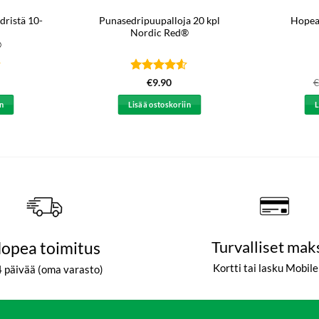
dristä 10-
Punasedripuupalloja 20 kpl
Hopea
Nordic Red®
®
Arvostelu
€
9.90
€
tuotteesta:
4.5
/ 5
in
Lisää ostoskoriin
L
opea toimitus
Turvalliset mak
Kortti tai lasku Mobil
4 päivää (oma varasto)