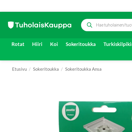
Skip
Products
to
search
content
Rotat
Hiiri
Koi
Sokeritoukka
Turkiskilpik
Etusivu
/
Sokeritoukka
/
Sokeritoukka Ansa