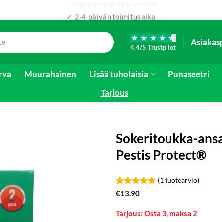
✓ 2-4 päivän toimitusaika
Asiakas
4.4/5 Trustpilot
irva
Muurahainen
Lisää tuholaisia
Punaseetri
Tarjous
Sokeritoukka-ansa
Pestis Protect®
(
1
tuotearvio)
Arvio
1
5
€
13.90
5:stä
perustuen
Tarjous: Osta 3, maksa 2
asiakkaan