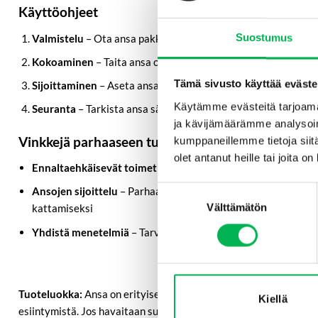
Käyttöohjeet
Suostumus
Valmistelu
– Ota ansa pakkauksesta ja poista suojakalvo lii
Kokoaminen
– Taita ansa ohjeiden mukaan kolmion muotoon ja 
Tämä sivusto käyttää eväste
Sijoittaminen
– Aseta ansa lattialle tai muulle tasaiselle pin
Käytämme evästeitä tarjoama
Seuranta
– Tarkista ansa säännöllisesti mahdollisen aktiivis
ja kävijämäärämme analysoim
Vinkkejä parhaaseen tulokseen
kumppaneillemme tietoja siitä
olet antanut heille tai joita o
Ennaltaehkäisevät toimet
– Pidä alueet kuivina ja puhtaina, t
Suostumuksen
Ansojen sijoittelu
– Parhaan valvonnan saavuttamiseksi aseta 
Välttämätön
valinta
kattamiseksi
Yhdistä menetelmiä
– Tarvittaessa käytä
Pestis Protect hy
Tuoteluokka:
Ansa on erityisesti suunniteltu houkuttelemaan tu
Kiellä
esiintymistä. Jos havaitaan suurempi tartunta, jota ei voida ratk