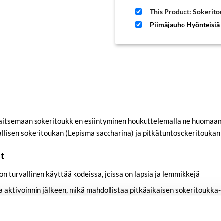
This Product: Sokerito
Piimäjauho Hyönteisiä
vaitsemaan sokeritoukkien esiintyminen houkuttelemalla ne huomaa
avallisen sokeritoukan (Lepisma saccharina) ja pitkätuntosokeritouka
t
e on turvallinen käyttää kodeissa, joissa on lapsia ja lemmikkejä
a aktivoinnin jälkeen, mikä mahdollistaa pitkäaikaisen sokeritoukka
in sisustukseen herättämättä huomiota