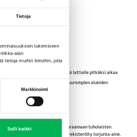
Tietoja
ssa, keittiössä tai kellarissa
 ominaisuuksien tukemiseen
n se on täynnä
tiikka-alan
ietoja muihin tietoihin, joita
ltä paperin tai vaatteiden jättämistä lattialle pitkäksi aikaa
iikkuvat, ja käytä useampia ansoja suurempien alueiden
Markkinointi
a on tarkoitettu tunnistamaan ja seuraamaan tuholaisten
Salli kaikki
öön torjunta-aineita. Tuote ei ole rekisteröity torjunta-aine.