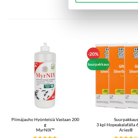
-20%
Suurpakkaus
Piimäjauho Hyönteisiä Vastaan 200
Suurpakkau
g
3 kpl Hopeakalafälla 
MyrNIX™
Aries®