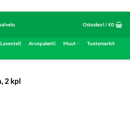
palvelu
Ostoskori /
€
0
Laventeli
Arvopaketti
Muut
Tuotemerkit
, 2 kpl