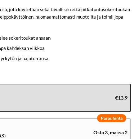
nsa, jota käytetään sekä tavallisen että pitkätuntosokeritoukan
helppokäyttöinen, huomaamattomasti muotoiltu ja toimii jopa
lee sokeritoukat ansaan
opa kahdeksan viikkoa
yrkytön ja hajuton ansa
€13.9
Paras hinta
Osta 3, maksa 2
.9)