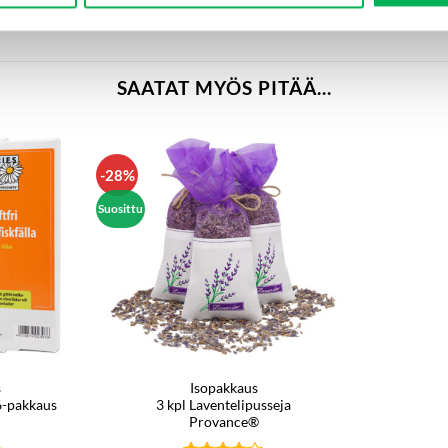
SAATAT MYÖS PITÄÄ...
-28%
Suosittu
s
Isopakkaus
6-pakkaus
3 kpl Laventelipusseja
Provance®