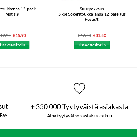
toukkansa 12-pack
Suurpakkaus
Pestis®
3 kpl Sokeritoukka-ansa 12-pakkaus
Pestis®
19.90
Alkuperäinen
€
15.90
Nykyinen
€
47.70
Alkuperäinen
€
31.80
Nykyinen
hinta
hinta
hinta
hinta
oli:
on:
oli:
on:
isää ostoskoriin
Lisää ostoskoriin
€19.90.
€15.90.
€47.70.
€31.80.
sut
+ 350 000 Tyytyväistä asiakasta
ePay
Aina tyytyväinen asiakas -takuu