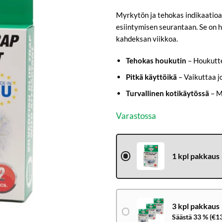
arvotukseen.
Myrkytön ja tehokas indikaatioa
esiintymisen seurantaan. Se on 
kahdeksan viikkoa.
Tehokas houkutin
– Houkutte
Pitkä käyttöikä
– Vaikuttaa j
Turvallinen kotikäytössä
– M
Varastossa
1 kpl pakkaus
3 kpl pakkaus
Säästä 33 % (€13