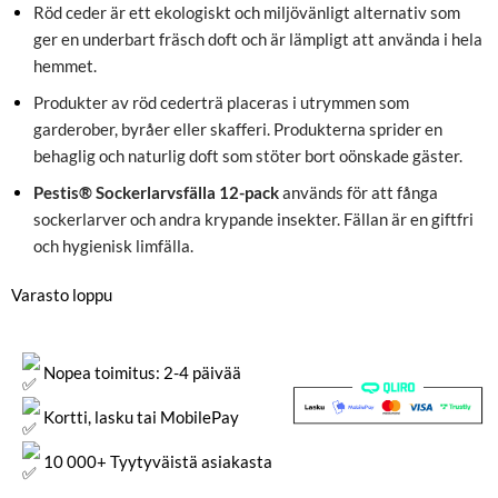
oli:
on:
Röd ceder är ett ekologiskt och miljövänligt alternativ som
€39.
€29.
ger en underbart fräsch doft och är lämpligt att använda i hela
hemmet.
Produkter av röd cederträ placeras i utrymmen som
garderober, byråer eller skafferi. Produkterna sprider en
behaglig och naturlig doft som stöter bort oönskade gäster.
Pestis® Sockerlarvsfälla 12-pack
används för att fånga
sockerlarver och andra krypande insekter. Fällan är en giftfri
och hygienisk limfälla.
Varasto loppu
Nopea toimitus: 2-4 päivää
Kortti, lasku tai MobilePay
10 000+ Tyytyväistä asiakasta