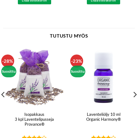
4.5
/ 5
Lisää ostoskoriin
Lisää ostoskoriin
€47.70.
€31.80.
€21.90.
€19.90.
TUTUSTU MYÖS
-28%
-23%
Suosittu
Suosittu
Isopakkaus
Laventeliöljy 10 ml
3 kpl Laventelipusseja
Organic Harmony®
Provance®