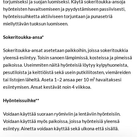
torjumiseksi ja suojan luomiseksi. Käytä sokeritoukka-ansoja
hyönteisten havaitsemiseen ja pyydystämiseen passiivisesti,
hyönteissuihketta aktiiviseen torjuntaan ja punasetriä
miellyttävän tuoksun luomiseen.
Sokeritoukka-ansa*
Sokeritoukka-ansat
asetetaan paikkoihin, joissa sokeritoukkia
yleensä esiintyy. Toisin sanoen lämpimissä, kosteissa ja pimeissä
paikoissa. Useimmiten näitä hyönteisiä löytyy kylpyhuoneista,
pesutiloista ja keittiöistä sekä usein putkiliitosten, viemäreiden
tai listojen läheltä. Aseta 1–2 ansaa per 10 m² havaitaksesi
esiintymisen. Ansat kestävät noin 4 viikkoa.
Hyönteissuihke**
Voidaan käyttää suoraan ryömiviin ja lentäviin hyönteisiin.
Voidaan käyttää myös paikoissa, joissa hyönteisiä yleensä
esiintyy. Ainetta voidaan käyttää sekä ulkona että sisällä.