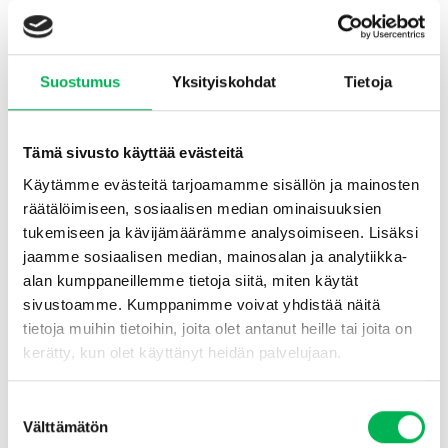
Punasetri kuulat
Punasetripuiset kuulat vapauttavat miellyttävän tuoksun. Aseta
Suostumus
Yksityiskohdat
Tietoja
kuulat vaatekaappeihin ja vaatehuoneisiin. Pusseja voidaan
käyttää uudelleen tiputtamalla niihin väkevää punasetriöljyä. Älä
aseta pusseja suoraan kankaille, koska ne voivat aiheuttaa
Tämä sivusto käyttää evästeitä
värjäytymiä.
Käytämme evästeitä tarjoamamme sisällön ja mainosten
Muista, että:
räätälöimiseen, sosiaalisen median ominaisuuksien
Siivoa tehon lisäämiseksi –
Imuroi ja pese pinnat ennen
tukemiseen ja kävijämäärämme analysoimiseen. Lisäksi
tuotteiden, kuten punasetripalojen, käyttöä. Kun ravinto
jaamme sosiaalisen median, mainosalan ja analytiikka-
vähenee, hyönteiset hakeutuvat muualle.
alan kumppaneillemme tietoja siitä, miten käytät
sivustoamme. Kumppanimme voivat yhdistää näitä
Vältä kosteutta –
Pidä huoneet kuivina pyyhkimällä lattia ja
tietoja muihin tietoihin, joita olet antanut heille tai joita on
käyttämällä tuuletinta. Sokeritoukat viihtyvät parhaiten, jos
kerätty, kun olet käyttänyt heidän palvelujaan.
ilmankosteus on vähintään 70 %.
*Tuoteluokka:
Ansa on erityisesti suunniteltu houkuttelemaan
Suostumuksen
Välttämätön
tuholaisia ja paljastamaan nopeasti esiintymisen. Liima-ansa on
valinta