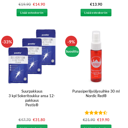
Arvostelu
Arvostelu
€
19.90
Alkuperäinen
€
14.90
Nykyinen
€
13.90
hinta
hinta
tuotteesta:
tuotteesta:
5
oli:
on:
4.33
/ 5
/ 5
Lisää ostoskoriin
Lisää ostoskoriin
€19.90.
€14.90.
-33%
-9%
Suosittu
Suurpakkaus
Punasiperiljyöljysuihke 30 ml
3 kpl Sokeritoukka-ansa 12-
Nordic Red®
pakkaus
Pestis®
Arvostelu
€
47.70
Alkuperäinen
€
31.80
Nykyinen
€
21.90
Alkuperäinen
€
19.90
Nykyinen
hinta
hinta
hinta
hinta
tuotteesta:
oli:
on:
oli:
on: