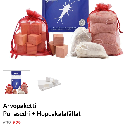
Arvopaketti
Punasedri + Hopeakalafällat
€
39
Alkuperäinen
€
29
Nykyinen
hinta
hinta