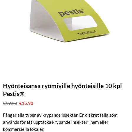
Hyönteisansa ryömiville hyönteisille 10 kpl
Pestis®
€
19.90
Alkuperäinen
€
15.90
Nykyinen
hinta
hinta
oli:
on:
Fångar alla typer av krypande insekter. En diskret fälla som
€19.90.
€15.90.
används för att upptäcka krypande insekter i hem eller
kommersiella lokaler.