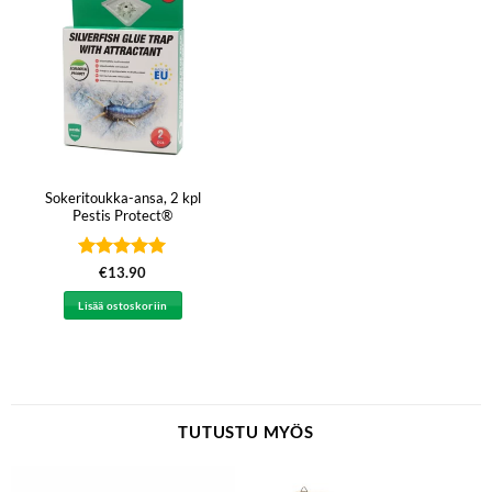
Sokeritoukka-ansa, 2 kpl
Pestis Protect®
Arvostelu
€
13.90
tuotteesta:
5
/ 5
Lisää ostoskoriin
TUTUSTU MYÖS