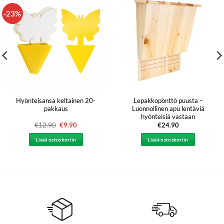
-23%
Hyönteisansa keltainen 20-
Lepakkopönttö puusta –
pakkaus
Luonnollinen apu lentäviä
hyönteisiä vastaan
€
12.90
Alkuperäinen
€
9.90
Nykyinen
€
24.90
hinta
hinta
oli:
on:
Lisää ostoskoriin
Lisää ostoskoriin
€12.90.
€9.90.