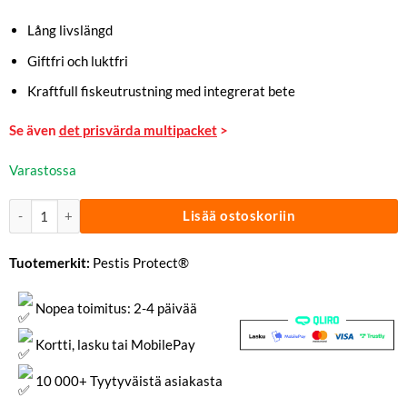
Lång livslängd
Giftfri och luktfri
Kraftfull fiskeutrustning med integrerat bete
Se även
det prisvärda multipacket
>
Varastossa
Hyönteisansa ryömiville hyönteisille 10 kpl | Pestis® määrä
Lisää ostoskoriin
Tuotemerkit:
Pestis Protect®
Nopea toimitus: 2-4 päivää
Kortti, lasku tai MobilePay
10 000+ Tyytyväistä asiakasta