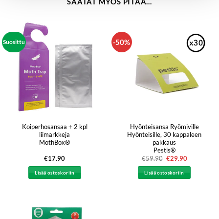
SAATAT MYÖS PITÄÄ...
-50%
Suosittu
Koiperhosansaa + 2 kpl
Hyönteisansa Ryömiville
liimarkkeja
Hyönteisille, 30 kappaleen
MothBox®
pakkaus
Pestis®
€
17.90
€
59.90
Alkuperäinen
€
29.90
Nykyinen
hinta
hinta
oli:
on:
Lisää ostoskoriin
Lisää ostoskoriin
€59.90.
€29.90.