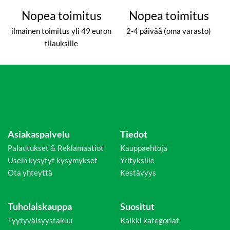
Nopea toimitus
Nopea toimitus
ilmainen toimitus yli 49 euron
2-4 päivää (oma varasto)
tilauksille
Asiakaspalvelu
Tiedot
Palautukset & Reklamaatiot
Kauppaehtoja
Usein kysytyt kysymykset
Yrityksille
Ota yhteyttä
Kestävyys
Tuholaiskauppa
Suositut
Tyytyväisyystakuu
Kaikki kategoriat