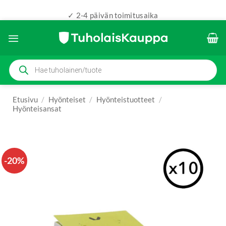
✓ 2-4 päivän toimitusaika
Skip
to
content
Products
search
Etusivu
/
Hyönteiset
/
Hyönteistuotteet
/
Hyönteisansat
-20%