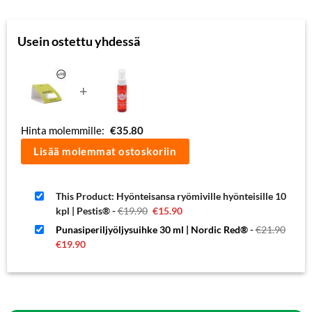
Usein ostettu yhdessä
+
Hinta molemmille:
€
35.80
Lisää molemmat ostoskoriin
This Product: Hyönteisansa ryömiville hyönteisille 10
Alkuperäinen
Nykyinen
kpl | Pestis®
-
€
19.90
€
15.90
hinta
hinta
oli:
on:
Alku
Punasiperiljyöljysuihke 30 ml | Nordic Red®
-
€
21.90
€19.90.
€15.90.
hinta
Nykyinen
€
19.90
oli:
hinta
€21.9
on:
€19.90.