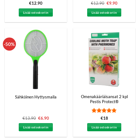
€
12.90
€
12.90
Alkuperäinen
€
9.90
Nykyinen
hinta
hinta
oli:
on:
Lisää ostoskoriin
Lisää ostoskoriin
€12.90.
€9.90.
-50%
Omenakääriäisansat 2 kpl
Sähköinen Hyttysmaila
Pestis Protect®
Arvostelu
€
13.90
Alkuperäinen
€
6.90
Nykyinen
€
18
hinta
hinta
tuotteesta:
5
oli:
on:
/ 5
Lisää ostoskoriin
Lisää ostoskoriin
€13.90.
€6.90.