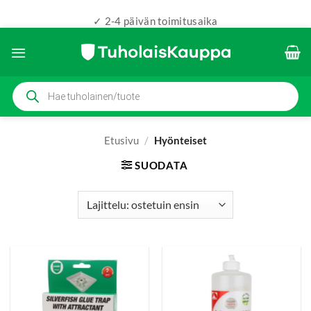
✓ 2-4 päivän toimitusaika
Skip
to
content
Products
search
Etusivu
/
Hyönteiset
SUODATA