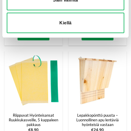
Sähköinen Kärpäslätkä
Hyttyssuoja sänkyyn
Kiellä
Ladattava
€
16.90
€
18.90
Lisää ostoskoriin
Lisää ostoskoriin
Riippuvat Hyönteisansat
Lepakkopönttö puusta –
Ruukkukasveille, 5 kappaleen
Luonnollinen apu lentäviä
pakkaus
hyönteisiä vastaan
€
8.90
€
24.90