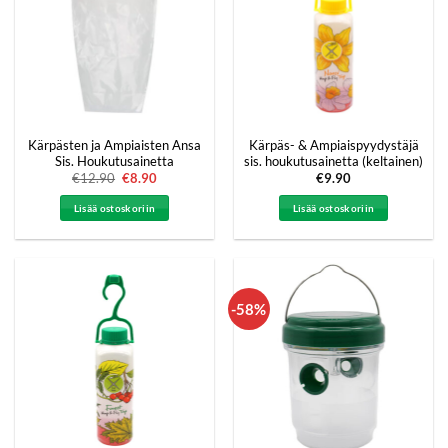
Kärpästen ja Ampiaisten Ansa
Kärpäs- & Ampiaispyydystäjä
Sis. Houkutusainetta
sis. houkutusainetta (keltainen)
€
12.90
Alkuperäinen
€
8.90
Nykyinen
€
9.90
hinta
hinta
oli:
on:
Lisää ostoskoriin
Lisää ostoskoriin
€12.90.
€8.90.
-58%