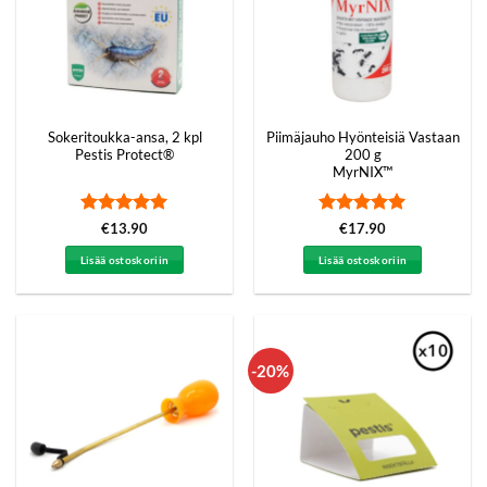
Sokeritoukka-ansa, 2 kpl
Piimäjauho Hyönteisiä Vastaan
Pestis Protect®
200 g
MyrNIX™
Arvostelu
Arvostelu
€
13.90
€
17.90
tuotteesta:
5
tuotteesta:
5
/ 5
/ 5
Lisää ostoskoriin
Lisää ostoskoriin
-20%