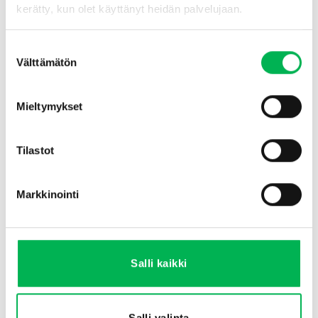
kerätty, kun olet käyttänyt heidän palvelujaan.
Suostumuksen
Välttämätön
valinta
Mieltymykset
Hyönteisten tarkoitettu
Hämispyydystäjä
pakastusspray 300 ml
Myrr®
Tilastot
€
12.90
€
12.90
Lisää ostoskoriin
Lisää ostoskoriin
Markkinointi
Salli kaikki
Salli valinta