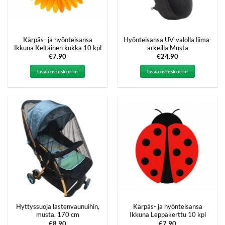
Kärpäs- ja hyönteisansa
Hyönteisansa UV-valolla liima-
Ikkuna Keltainen kukka 10 kpl
arkeilla Musta
€
7.90
€
24.90
Lisää ostoskoriin
Lisää ostoskoriin
Hyttyssuoja lastenvaunuihin,
Kärpäs- ja hyönteisansa
musta, 170 cm
Ikkuna Leppäkerttu 10 kpl
€
8.90
€
7.90