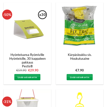
-50%
Hyönteisansa Ryömiville
Kärpäsloukku sis.
Hyönteisille, 30 kappaleen
Houkutusaine
pakkaus
Pestis®
€
59.90
Alkuperäinen
€
29.90
Nykyinen
€
7.90
hinta
hinta
oli:
on:
Lisää ostoskoriin
Lisää ostoskoriin
€59.90.
€29.90.
-31%