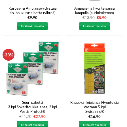
Kärpäs- & Ampiaispyydystäjä
Ampiais- ja hyönteisansa
sis. houkutusainetta (vihreä)
lampulla (aurinkokenno)
€
9.90
€
13.90
Alkuperäinen
€
5.90
Nykyinen
hinta
hinta
oli:
on:
Lisää ostoskoriin
Lisää ostoskoriin
€13.90.
€5.90.
-33%
Suuri paketti
Riippuva Teipiansa Hyönteisiä
3 kpl Sokeritoukka-ansa, 2 kpl
Vastaan 5 kpl
Pestis Protect®
Swissinno®
€
41.70
Alkuperäinen
€
27.90
Nykyinen
€
16.90
hinta
hinta
oli:
on:
Lisää ostoskoriin
Lisää ostoskoriin
€41.70.
€27.90.