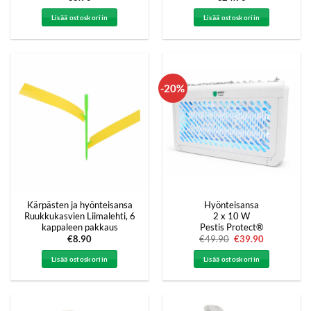
Lisää ostoskoriin
Lisää ostoskoriin
-20%
Kärpästen ja hyönteisansa
Hyönteisansa
Ruukkukasvien Liimalehti, 6
2 x 10 W
kappaleen pakkaus
Pestis Protect®
€
8.90
€
49.90
Alkuperäinen
€
39.90
Nykyinen
hinta
hinta
oli:
on:
Lisää ostoskoriin
Lisää ostoskoriin
€49.90.
€39.90.