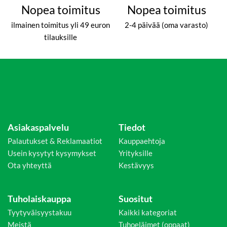
Nopea toimitus
Nopea toimitus
ilmainen toimitus yli 49 euron
2-4 päivää (oma varasto)
tilauksille
Asiakaspalvelu
Tiedot
Palautukset & Reklamaatiot
Kauppaehtoja
Usein kysytyt kysymykset
Yrityksille
Ota yhteyttä
Kestävyys
Tuholaiskauppa
Suositut
Tyytyväisyystakuu
Kaikki kategoriat
Meistä
Tuhoeläimet (oppaat)