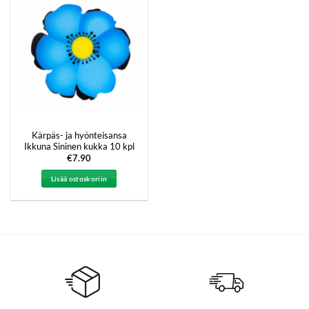
Kärpäs- ja hyönteisansa
Ikkuna Sininen kukka 10 kpl
€
7.90
Lisää ostoskoriin