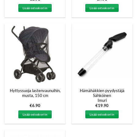
Lisää ostoskoriin
Lisää ostoskoriin
Hyttyssuoja lastenvaunuihin,
Hämähäkkien pyydystäjä
musta, 150 cm
Sähköinen
Imuri
€
6.90
€
19.90
Lisää ostoskoriin
Lisää ostoskoriin