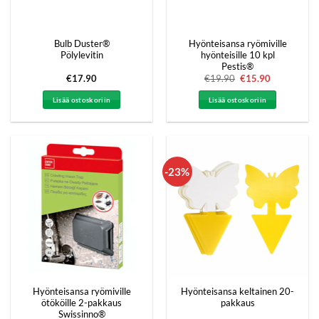
Bulb Duster®
Hyönteisansa ryömiville
Pölylevitin
hyönteisille 10 kpl
Pestis®
€
17.90
€
19.90
Alkuperäinen
€
15.90
Nykyinen
hinta
hinta
oli:
on:
Lisää ostoskoriin
Lisää ostoskoriin
€19.90.
€15.90.
-23%
Hyönteisansa ryömiville
Hyönteisansa keltainen 20-
ötököille 2-pakkaus
pakkaus
Swissinno®