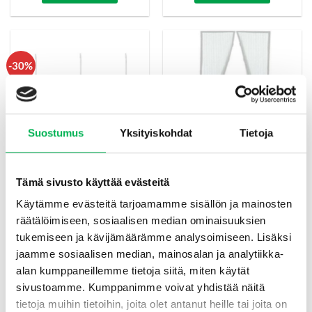
-30%
Suostumus
Yksityiskohdat
Tietoja
Tämä sivusto käyttää evästeitä
Hyttyset- ja hyönteisverkko
Hyönteisansa Pallo 3-pakkaus
ovi magneettisuljennalla,
Käytämme evästeitä tarjoamamme sisällön ja mainosten
valkoinen, 100×210 cm
€
12.90
Alkuperäinen
€
9
Nykyinen
€
19.90
räätälöimiseen, sosiaalisen median ominaisuuksien
hinta
hinta
oli:
on:
tukemiseen ja kävijämäärämme analysoimiseen. Lisäksi
Lisää ostoskoriin
Lisää ostoskoriin
€12.90.
€9.
jaamme sosiaalisen median, mainosalan ja analytiikka-
alan kumppaneillemme tietoja siitä, miten käytät
sivustoamme. Kumppanimme voivat yhdistää näitä
tietoja muihin tietoihin, joita olet antanut heille tai joita on