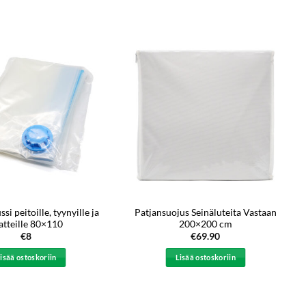
i peitoille, tyynyille ja
Patjansuojus Seinäluteita Vastaan
atteille 80×110
200×200 cm
€
8
€
69.90
isää ostoskoriin
Lisää ostoskoriin