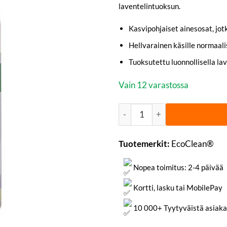
laventelintuoksun.
Kasvipohjaiset ainesosat, jo
Hellvarainen käsille normaal
Tuoksutettu luonnollisella lav
Vain 12 varastossa
Astianpesuaine Laventeli Eko
Tuotemerkit:
EcoClean®
Nopea toimitus: 2-4 päivää
Kortti, lasku tai MobilePay
10 000+ Tyytyväistä asiaka