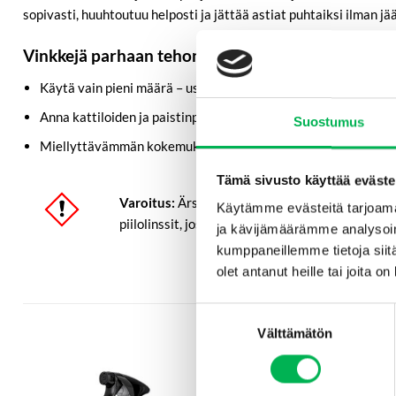
sopivasti, huuhtoutuu helposti ja jättää astiat puhtaiksi ilman j
Vinkkejä parhaan tehon saavuttamiseksi
Käytä vain pieni määrä – usein teelusikallinen riittää koko ti
Anna kattiloiden ja paistinpannujen, joissa on kuivuneita jä
Suostumus
Miellyttävämmän kokemuksen saamiseksi käytä yhdessä puises
Tämä sivusto käyttää eväste
Varoitus:
Ärsyttää voimakkaasti silmiä. Säilyt
Käytämme evästeitä tarjoama
piilolinssit, jos se on helppoa. Jatka huuhtelua.
ja kävijämäärämme analysoim
kumppaneillemme tietoja siitä
olet antanut heille tai joita o
Suostumuksen
Välttämätön
valinta