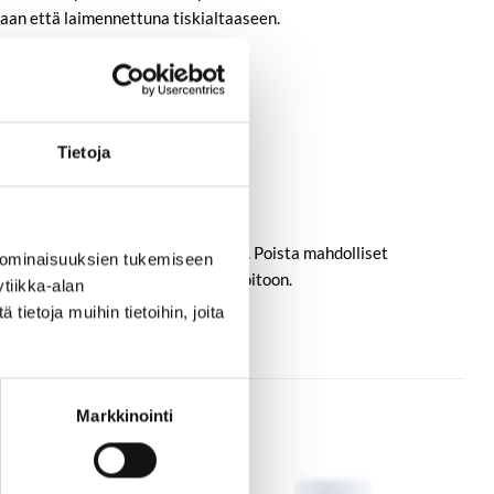
rjaan että laimennettuna tiskialtaaseen.
uutaman minuutin ajan
Tietoja
ssa
asti vedellä usean minuutin ajan. Poista mahdolliset
 ominaisuuksien tukemiseen
i mukanasi, jos hakeudut lääkärin hoitoon.
tiikka-alan
ietoja muihin tietoihin, joita
Markkinointi