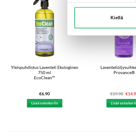
-25%
Kiellä
Yleispuhdistus Laventeli Ekologinen
Laventeliöljysuihk
750 ml
Provance®
EcoClean™
€
6.90
€
19.90
Alkup
€
14.
hinta
oli:
Lisää ostoskoriin
Lisää ostoskori
€19.9