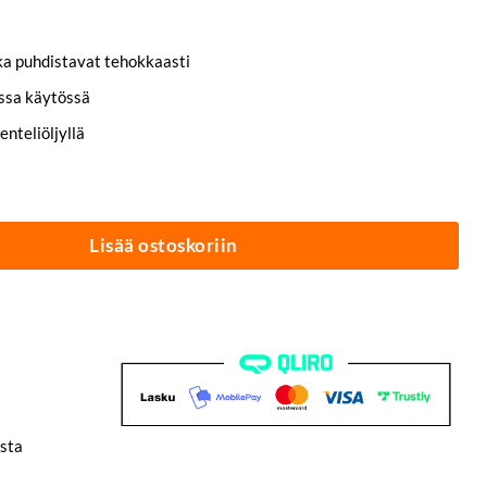
tka puhdistavat tehokkaasti
issa käytössä
enteliöljyllä
loginen 500 ml | EcoClean™ määrä
Lisää ostoskoriin
sta