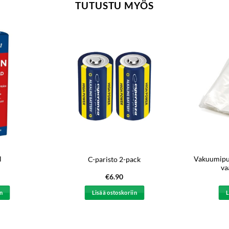
TUTUSTU MYÖS
l
Vakuumipuss
C-paristo 2-pack
va
€
6.90
in
Lisää ostoskoriin
L