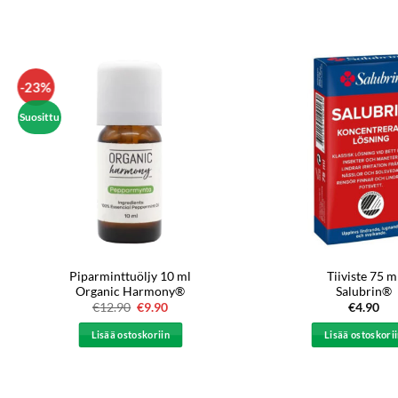
-23%
Suosittu
Piparminttuöljy 10 ml
Tiiviste 75 m
Organic Harmony®
Salubrin®
€
12.90
Alkuperäinen
€
9.90
Nykyinen
€
4.90
hinta
hinta
oli:
on:
Lisää ostoskoriin
Lisää ostoskori
€12.90.
€9.90.