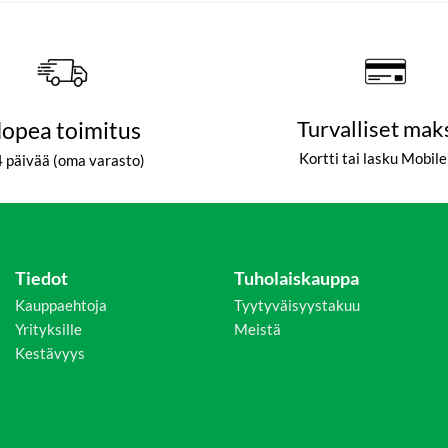
opea toimitus
Turvalliset mak
Kortti tai lasku Mobil
4 päivää (oma varasto)
Tiedot
Tuholaiskauppa
Kauppaehtoja
Tyytyväisyystakuu
Yrityksille
Meistä
Kestävyys