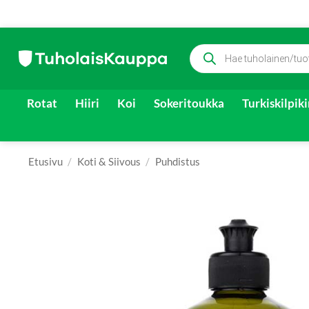
Skip
Products
to
search
content
Rotat
Hiiri
Koi
Sokeritoukka
Turkiskilpik
Etusivu
/
Koti & Siivous
/
Puhdistus