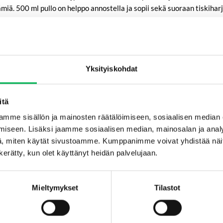
äämiä. 500 ml pullo on helppo annostella ja sopii sekä suoraan tiskiha
skialtaaseen
ämiä, liota kuumassa vedessä, jossa on muutama tippa tiskiaineitta m
Yksityiskohdat
ta tiskiharjasta tai luonnonmateriaalista valmistetun sienen kan
itä
ä lasten ulottumattomissa. JOS KOSKETUSTA SILMIIN: Huuhtele varov
mme sisällön ja mainosten räätälöimiseen, sosiaalisen median
 Jos silmä-ärsytys jatkuu: Hakeudu lääkäriin. Pidä pakkaus tai etikett
iseen. Lisäksi jaamme sosiaalisen median, mainosalan ja analy
, miten käytät sivustoamme. Kumppanimme voivat yhdistää näitä t
n kerätty, kun olet käyttänyt heidän palvelujaan.
SAATAT MYÖS PITÄÄ...
Mieltymykset
Tilastot