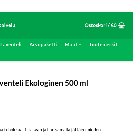
palvelu
Ostoskori /
€
0
Laventeli
Arvopaketti
Muut
Tuotemerkit
venteli Ekologinen 500 ml
taa tehokkaasti rasvan ja lian samalla jättäen miedon