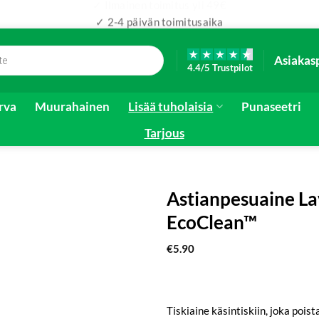
✓ 2-4 päivän toimitusaika
Asiakas
4.4/5 Trustpilot
irva
Muurahainen
Lisää tuholaisia
Punaseetri
Tarjous
Astianpesuaine La
EcoClean™
€
5.90
Tiskiaine käsintiskiin, joka pois