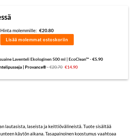
essä
Hinta molemmille:
€
20.80
Lisää molemmat ostoskoriin
suaine Laventeli Ekologinen 500 ml | EcoClean™
-
€
5.90
Alkuperäinen
Nykyinen
entelipusseja | Provance®
-
€
20.70
€
14.90
hinta
hinta
oli:
on:
€20.70.
€14.90.
 lautasista, laseista ja keittiövälineistä. Tuote sisältää
van tunteen käytön aikana. Tasapainoinen koostumus vaahtoaa