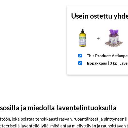
Usein ostettu yhd
+
This Product: Astianpe
Isopakkaus | 3 kpl Lav
sosilla ja miedolla laventelintuoksulla
töön, joka poistaa tehokkaasti rasvan, ruoantähteet ja pinttyneen lian
tu eteerisellä laventeliöljyllä, mikä antaa miellyttävän ja rauhoitta