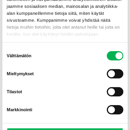
jaamme sosiaalisen median, mainosalan ja analytiikka-
WC-puhdistaja Greippi
Keittiöpuhdistus
Ekologinen 750 ml
Sitruunamelissa Ekologinen
alan kumppaneillemme tietoja siitä, miten käytät
EcoClean™
750 ml
sivustoamme. Kumppanimme voivat yhdistää näitä
EcoClean™
€
5.90
€
6.90
tietoja muihin tietoihin, joita olet antanut heille tai joita on
kerätty, kun olet käyttänyt heidän palvelujaan.
Lisää ostoskoriin
Lisää ostoskoriin
Suostumuksen
Välttämätön
valinta
Mieltymykset
Tilastot
Markkinointi
Kalkin & Lian Poisto Greippi
Ekologinen Pyykinpesuaine
Ekologinen 750 ml
Laventeli 1000 ml
EcoClean™
EcoClean™
€
6.90
€
8.90