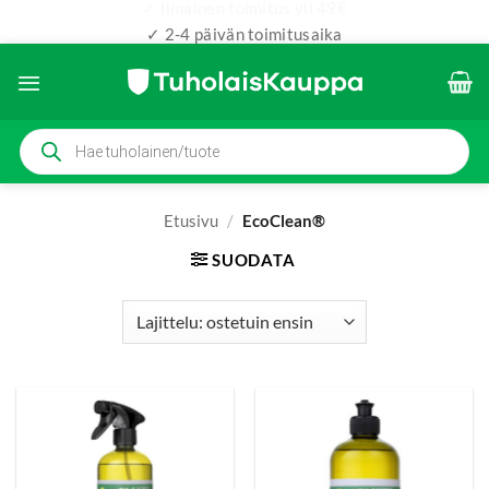
✓ Ilmainen toimitus yli 49€
✓ 2-4 päivän toimitusaika
Skip
to
content
Products
search
Etusivu
/
EcoClean®
SUODATA