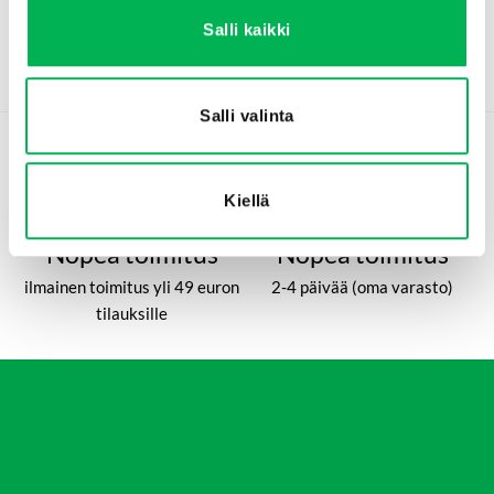
Lisää ostoskoriin
Lisää ostoskoriin
Salli kaikki
Salli valinta
Kiellä
Nopea toimitus
Nopea toimitus
ilmainen toimitus yli 49 euron
2-4 päivää (oma varasto)
tilauksille