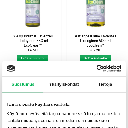
Yleispuhdistus Laventeli
Astianpesuaine Laventeli
Ekologinen 750 ml
Ekologinen 500 ml
EcoClean™
EcoClean™
€
6.90
€
5.90
Lisää ostoskoriin
Lisää ostoskoriin
Suostumus
Yksityiskohdat
Tietoja
Tämä sivusto käyttää evästeitä
Käytämme evästeitä tarjoamamme sisällön ja mainosten
räätälöimiseen, sosiaalisen median ominaisuuksien
tukemiseen ja kävijämäärämme analysoimiseen. Lisäksi