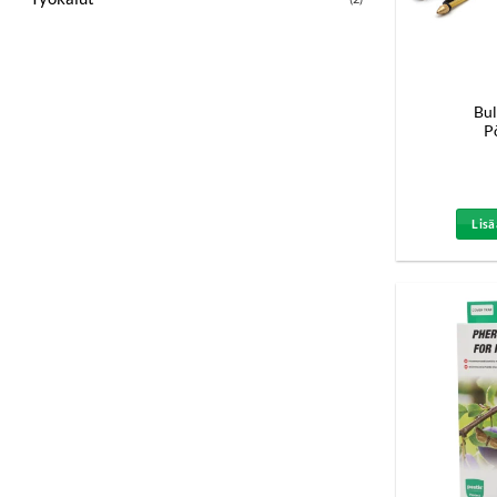
Bul
P
Lisä