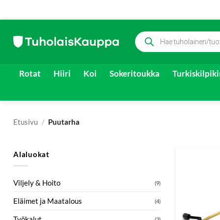
Skip
Products
to
search
content
Rotat
Hiiri
Koi
Sokeritoukka
Turkiskilpik
Etusivu
/
Puutarha
Alaluokat
Viljely & Hoito
(9)
Eläimet ja Maatalous
(4)
Työkalut
(2)