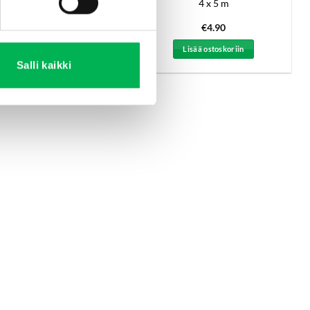
GreenLine®
4 x 5 m
€
11.90
€
4.90
Lisää ostoskoriin
Lisää ostoskoriin
Salli kaikki