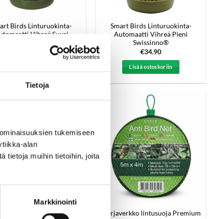
rt Birds Linturuokinta-
Smart Birds Linturuokinta-
utomaatti Vihreä Suuri
Automaatti Vihreä Pieni
Swissinno®
Swissinno®
€
44.90
€
34.90
Lisää ostoskoriin
Lisää ostoskoriin
Tietoja
 ominaisuuksien tukemiseen
tiikka-alan
ietoja muihin tietoihin, joita
Markkinointi
g Universal Clean 750 ml
Marjaverkko lintusuoja Premium