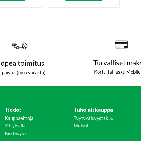
opea toimitus
Turvalliset mak
Kortti tai lasku Mobil
4 päivää (oma varasto)
Tiedot
Tuholaiskauppa
Kauppaehtoja
Tyytyväisyystakuu
Yrityksille
Meistä
Kestävyys