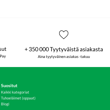
sut
+ 350 000 Tyytyväistä asiakasta
ePay
Aina tyytyväinen asiakas -takuu
Suositut
Kaikki kategoriat
Tuhoeläimet (oppaat)
Blogi