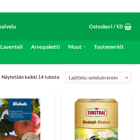
palvelu
Ostoskori /
€
0
Laventeli
Arvopaketti
Muut
Tuotemerkit
Näytetään kaikki 14 tulosta
Suosituimmat
ensin