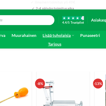
✓ Ilmainen toimitus yli 49€
✓ 2-4 päivän toimitusaika
Asiakas
4.4/5 Trustpilot
irva
Muurahainen
Lisää tuholaisia
Punaseetri
Tarjous
-8%
-13%