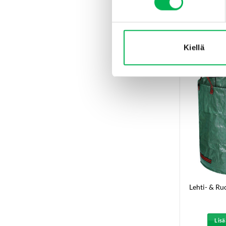
€
19
Lisä
Kiellä
Lehti- & Ru
Lisä