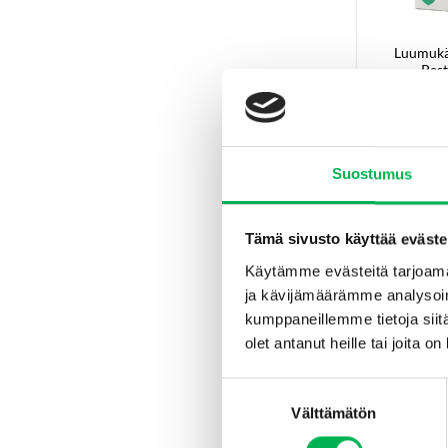
Luumukää
Pest
Lisä
Suostumus
Tämä sivusto käyttää eväste
-35%
Käytämme evästeitä tarjoama
ja kävijämäärämme analysoim
kumppaneillemme tietoja siitä
olet antanut heille tai joita o
Suostumuksen
Välttämätön
valinta
Pa