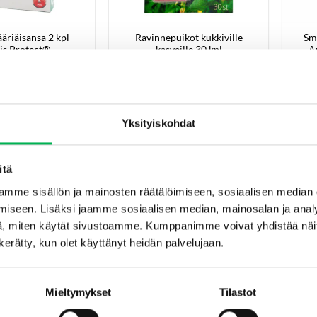
riäisansa 2 kpl
Ravinnepuikot kukkiville
Sma
is Protect®
kasveille 30 kpl
A
Blomstra®
€
14.90
€
3.40
ä ostoskoriin
Lisää ostoskoriin
Yksityiskohdat
itä
mme sisällön ja mainosten räätälöimiseen, sosiaalisen median
iseen. Lisäksi jaamme sosiaalisen median, mainosalan ja analy
, miten käytät sivustoamme. Kumppanimme voivat yhdistää näitä t
n kerätty, kun olet käyttänyt heidän palvelujaan.
Mieltymykset
Tilastot
ineruisku
Lepakkopönttö puusta –
MotAl