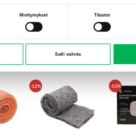
t liikkuvat.
Mieltymykset
Tilastot
ilta.
Salli valinta
SAATAT MYÖS PITÄÄ...
-12%
-13%