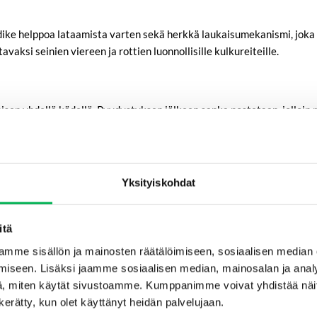
ipidike helppoa lataamista varten sekä herkkä laukaisumekanismi, jok
aksi seinien viereen ja rottien luonnollisille kulkureiteille.
isen yhdellä kädellä. Pyydystyksen jälkeen sanka nostetaan, jolloin
orkean tehokkuuden säilyttämiseksi.
Yksityiskohdat
n käyttöön ja toistuviin pyydystyksiin. Se voidaan sijoittaa sisätiloi
itä
mme sisällön ja mainosten räätälöimiseen, sosiaalisen median
ät havaitse ihmisen hajua.
iseen. Lisäksi jaamme sosiaalisen median, mainosalan ja analy
ttimaista houkutinta
Provoke
.
, miten käytät sivustoamme. Kumppanimme voivat yhdistää näitä t
n kerätty, kun olet käyttänyt heidän palvelujaan.
leen.