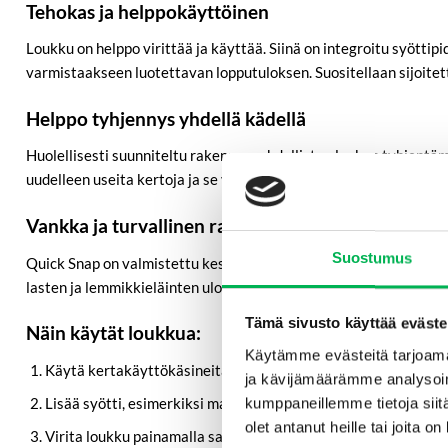
Tehokas ja helppokäyttöinen
Loukku on helppo virittää ja käyttää. Siinä on integroitu syött
varmistaakseen luotettavan lopputuloksen. Suositellaan sijoitettav
Helppo tyhjennys yhdellä kädellä
Huolellisesti suunniteltu rakenne mahdollistaa loukun tyhjentäm
uudelleen useita kertoja ja se voidaan puhdistaa tarvittaessa k
Vankka ja turvallinen rakenne
Suostumus
Quick Snap on valmistettu kestävistä materiaaleista pitkäaikaisee
lasten ja lemmikkieläinten ulottuvilta.
Tämä sivusto käyttää eväste
Näin käytät loukkua:
Käytämme evästeitä tarjoama
Käytä
kertakäyttökäsineitä
käsittelyn aikana, jotta rotat eiv
ja kävijämäärämme analysoim
Lisää syötti, esimerkiksi maapähkinävoita, pekonia tai amma
kumppaneillemme tietoja siitä
olet antanut heille tai joita o
Virita loukku painamalla sanka alas, kunnes se lukittuu paikal