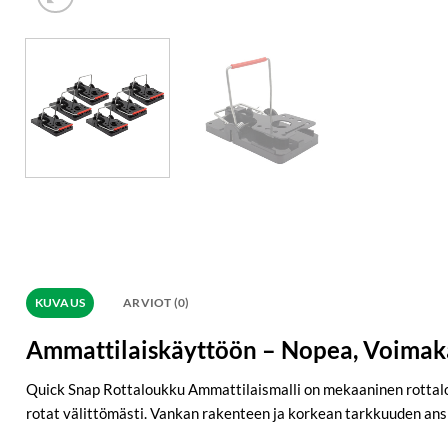
KUVAUS
ARVIOT (0)
Ammattilaiskäyttöön – Nopea, Voimak
Quick Snap Rottaloukku Ammattilaismalli on mekaaninen rottalou
rotat välittömästi. Vankan rakenteen ja korkean tarkkuuden ansios