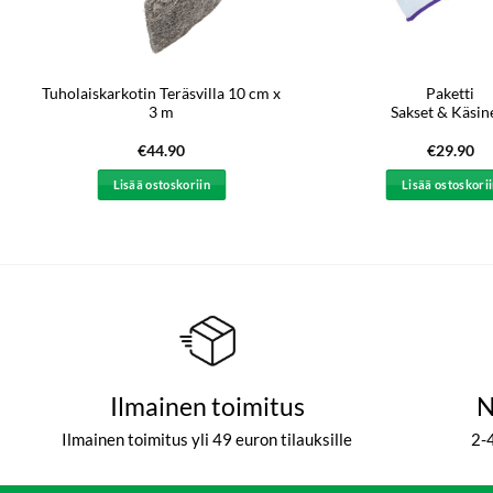
Tuholaiskarkotin Teräsvilla 10 cm x
Paketti
3 m
Sakset & Käsin
€
44.90
€
29.90
Lisää ostoskoriin
Lisää ostoskori
Ilmainen toimitus
N
Ilmainen toimitus yli 49 euron tilauksille
2-