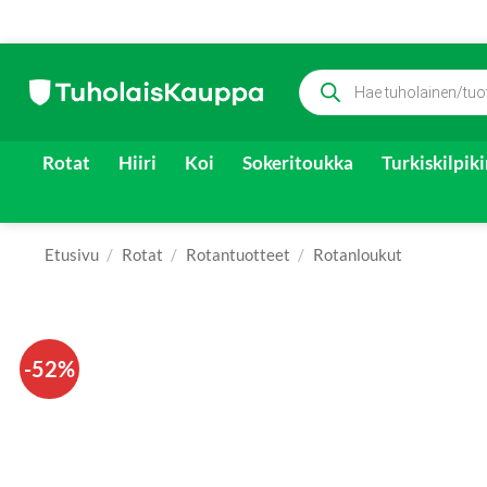
Skip
Products
to
search
content
Rotat
Hiiri
Koi
Sokeritoukka
Turkiskilpik
Etusivu
/
Rotat
/
Rotantuotteet
/
Rotanloukut
-52%