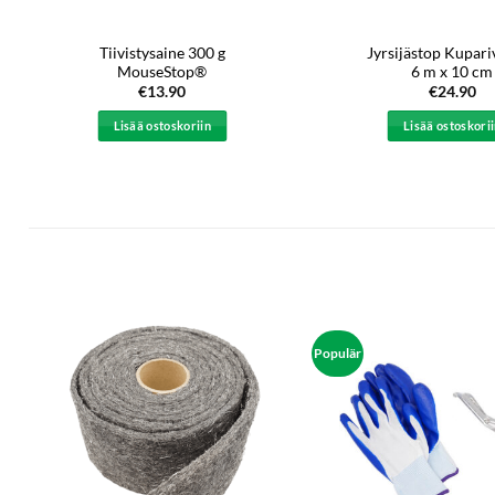
Tiivistysaine 300 g
Jyrsijästop Kupar
MouseStop®
6 m x 10 cm
€
13.90
€
24.90
Lisää ostoskoriin
Lisää ostoskori
Populär