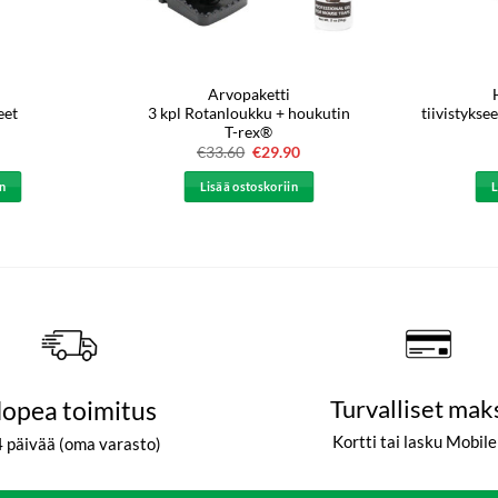
Arvopaketti
eet
3 kpl Rotanloukku + houkutin
tiivistyksee
T-rex®
€
33.60
Alkuperäinen
€
29.90
Nykyinen
hinta
hinta
oli:
on:
in
Lisää ostoskoriin
L
€33.60.
€29.90.
opea toimitus
Turvalliset mak
Kortti tai lasku Mobil
4 päivää (oma varasto)