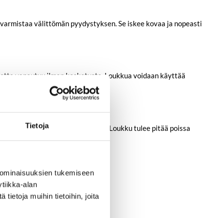
a varmistaa välittömän pyydystyksen. Se iskee kovaa ja nopeasti
 rotta vapautuu ilman kosketusta. Loukkua voidaan käyttää
Tietoja
hin sekä suojattuihin ulkotiloihin. Loukku tulee pitää poissa
 ominaisuuksien tukemiseen
tiikka-alan
ietoja muihin tietoihin, joita