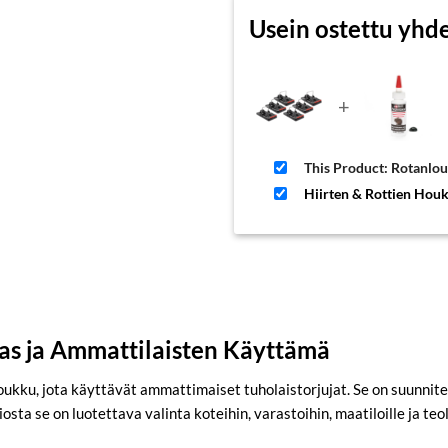
Usein ostettu yhd
+
This Product: Rotanlo
Hiirten & Rottien Hou
as ja Ammattilaisten Käyttämä
kku, jota käyttävät ammattimaiset tuholaistorjujat. Se on suunnite
ta se on luotettava valinta koteihin, varastoihin, maatiloille ja teol