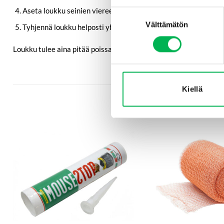
Aseta loukku seinien viereen tai muihin paikkoihin, joissa rota
Suostumuksen
Välttämätön
valinta
Tyhjennä loukku helposti yhdellä kädellä.
Loukku tulee aina pitää poissa lasten ja lemmikkieläinten ulottuv
Kiellä