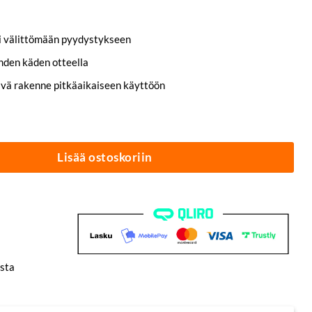
i välittömään pyydystykseen
hden käden otteella
ävä rakenne pitkäaikaiseen käyttöön
ckSnap® määrä
Lisää ostoskoriin
sta