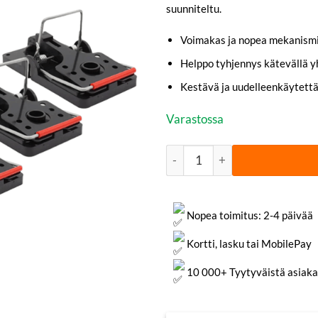
suunniteltu.
Voimakas ja nopea mekanism
Helppo tyhjennys kätevällä y
Kestävä ja uudelleenkäytett
Varastossa
Rotanloukku 6-pakkaus | Qui
Nopea toimitus: 2-4 päivää
Kortti, lasku tai MobilePay
10 000+ Tyytyväistä asiaka