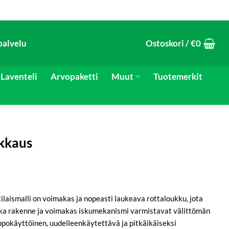
palvelu
Ostoskori /
€
0
Laventeli
Arvopaketti
Muut
Tuotemerkit
kkaus
aismalli on voimakas ja nopeasti laukeava rottaloukku, jota
kka rakenne ja voimakas iskumekanismi varmistavat välittömän
pokäyttöinen, uudelleenkäytettävä ja pitkäikäiseksi