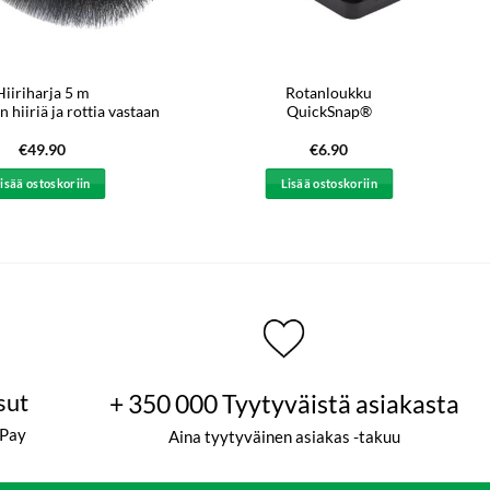
Hiiriharja 5 m
Rotanloukku
n hiiriä ja rottia vastaan
QuickSnap®
€
49.90
€
6.90
isää ostoskoriin
Lisää ostoskoriin
sut
+ 350 000 Tyytyväistä asiakasta
ePay
Aina tyytyväinen asiakas -takuu