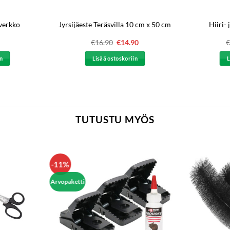
iverkko
Hiiri-
Jyrsijäeste Teräsvilla 10 cm x 50 cm
€
16.90
Alkuperäinen
€
14.90
Nykyinen
€
hinta
hinta
oli:
on:
in
Lisää ostoskoriin
L
€16.90.
€14.90.
TUTUSTU MYÖS
-11%
Arvopaketti