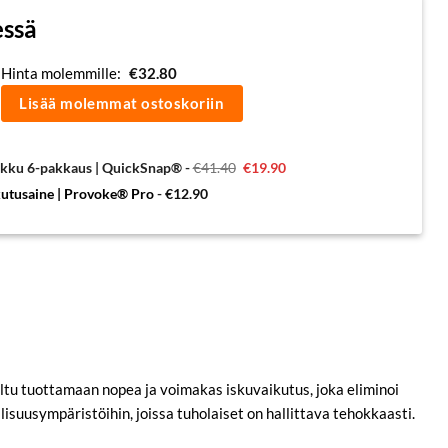
essä
Hinta molemmille:
€
32.80
Lisää molemmat ostoskoriin
Alkuperäinen
Nykyinen
ukku 6-pakkaus | QuickSnap®
-
€
41.40
€
19.90
hinta
hinta
oli:
on:
kutusaine | Provoke® Pro
-
€
12.90
€41.40.
€19.90.
ltu tuottamaan nopea ja voimakas iskuvaikutus, joka eliminoi
lisuusympäristöihin, joissa tuholaiset on hallittava tehokkaasti.