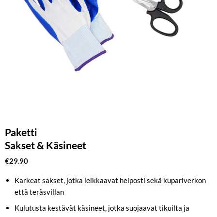
Paketti
Sakset & Käsineet
€
29.90
Karkeat sakset, jotka leikkaavat helposti sekä kupariverkon
että teräsvillan
Kulutusta kestävät käsineet, jotka suojaavat tikuilta ja