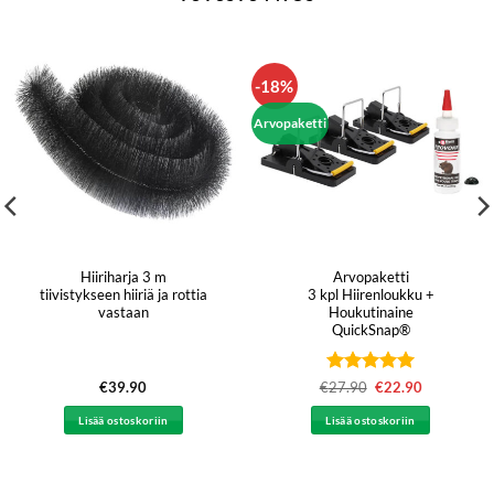
-18%
Arvopaketti
Hiiriharja 3 m
Arvopaketti
tiivistykseen hiiriä ja rottia
3 kpl Hiirenloukku +
vastaan
Houkutinaine
QuickSnap®
Arvostelu
€
39.90
€
27.90
Alkuperäinen
€
22.90
Nykyinen
hinta
hinta
tuotteesta:
5
oli:
on:
/ 5
Lisää ostoskoriin
Lisää ostoskoriin
€27.90.
€22.90.