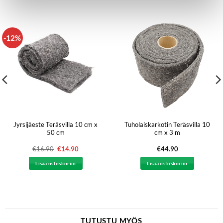
-12%
Jyrsijäeste Teräsvilla 10 cm x
Tuholaiskarkotin Teräsvilla 10
50 cm
cm x 3 m
€
16.90
Alkuperäinen
€
14.90
Nykyinen
€
44.90
hinta
hinta
oli:
on:
Lisää ostoskoriin
Lisää ostoskoriin
€16.90.
€14.90.
TUTUSTU MYÖS