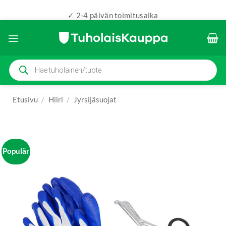
✓ 2-4 päivän toimitusaika
Skip
to
content
Products
search
Etusivu
/
Hiiri
/
Jyrsijäsuojat
Populär