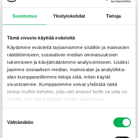
Karkeat sakset ja suojakäsineet – täydellinen
gnagarstopp- ja kupariverkkoasennuksiin
Suostumus
Yksityiskohdat
Tietoja
Tämä arvosetti on suunniteltu sinulle, joka haluat työskennellä
sujuvasti ja turvallisesti tuotteiden, kuten
teräsvillan
ja
kupariverkon
, kanssa tiivistäessäsi aukkoja jyrsijöitä vastaan.
Tämä sivusto käyttää evästeitä
Karkeat sakset
ja
suojaavat käsineet
tekevät asennuksesta
Käytämme evästeitä tarjoamamme sisällön ja mainosten
sekä helpompaa että hellävaraisempaa käsille.
räätälöimiseen, sosiaalisen median ominaisuuksien
Näin arvosetti toimii
tukemiseen ja kävijämäärämme analysoimiseen. Lisäksi
jaamme sosiaalisen median, mainosalan ja analytiikka-
Saksissa on vahva terä, jonka avulla on helppo
leikata
alan kumppaneillemme tietoja siitä, miten käytät
kupariverkko ja teräsvilla
haluttuun pituuteen ja muotoon.
sivustoamme. Kumppanimme voivat yhdistää näitä
Käsineet suojaavat käsiäsi
teräviltä metallilangoilta ja piikeiltä
tietoja muihin tietoihin, joita olet antanut heille tai joita on
sekä tarjoavat hyvän pidon asennuksen aikana. Yhdessä tämä
kerätty, kun olet käyttänyt heidän palvelujaan.
paketti tekee työstä sekä turvallisempaa että tehokkaampaa.
Käyttökohteet
Suostumuksen
Välttämätön
valinta
Erityisen sopiva työskenneltäessä seuraavien tuotteiden kanssa:
Jyrsijätiivis kupariverkko 6 m x 10 cm