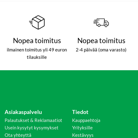
Nopea toimitus
Nopea toimitus
ilmainen toimitus yli 49 euron
2-4 päivää (oma varasto)
tilauksille
Asiakaspalvelu
Tiedot
Palautukset & Reklamaatiot
Kauppaehtoja
Usein kysytyt kysymykset
Yrityksille
Ota yhteyttä
Kestävyys