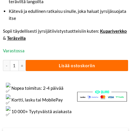
teräviltä langoilta
Kätevä ja edullinen ratkaisu sinulle, joka haluat jyrsijäsuojata
itse
Sopii täydellisesti jyrsijätiivistystuotteisiin kuten:
Kupariverkko
&
Teräsvilla
Varastossa
Paketti | Sakset & Käsineet määrä
Lisää ostoskoriin
Nopea toimitus: 2-4 päivää
Kortti, lasku tai MobilePay
10 000+ Tyytyväistä asiakasta