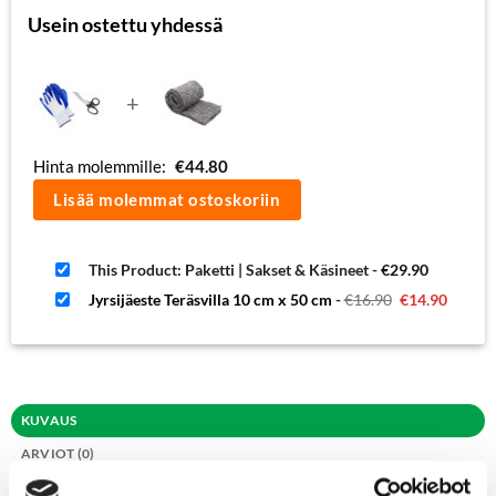
Usein ostettu yhdessä
+
Hinta molemmille:
€
44.80
Lisää molemmat ostoskoriin
This Product: Paketti | Sakset & Käsineet
-
€
29.90
Alkuperäinen
Nykyi
Jyrsijäeste Teräsvilla 10 cm x 50 cm
-
€
16.90
€
14.90
hinta
hinta
oli:
on:
€16.90.
€14.90
KUVAUS
ARVIOT (0)