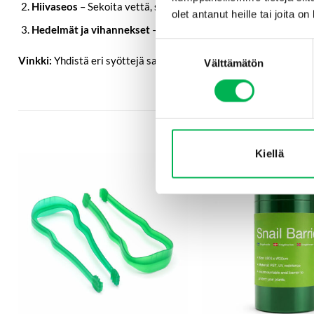
Hiivaseos
– Sekoita vettä, sokeria ja hiivaa luodaksesi edulli
olet antanut heille tai joita o
Hedelmät ja vihannekset
– Ylikypsät hedelmät (kuten meloni 
Suostumuksen
Vinkki:
Yhdistä eri syöttejä saadaksesi parempia tuloksia. Esime
Välttämätön
valinta
Kiellä