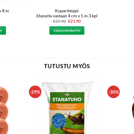
Kupariteippi
x 8 m
Etanoita vastaan 4 cm x 5 m 3 kpl
€
29.90
Alkuperäinen
€
21.90
Nykyinen
hinta
hinta
oli:
on:
in
Lisää ostoskoriin
€29.90.
€21.90.
TUTUSTU MYÖS
-29%
-30%