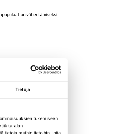
anapopulaation vähentämiseksi.
Tietoja
 ominaisuuksien tukemiseen
tiikka-alan
ssa on korkea hiivapitoisuus.
ietoja muihin tietoihin, joita