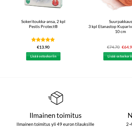
Sokeritoukka-ansa, 2 kpl
Suurpakkau
Pestis Protect®
3 kpl Etanastop Kupariv
10 cm
Arvostelu
€
13.90
€
74.70
Alkup
€
64.
hinta
tuotteesta:
5
oli:
/ 5
Lisää ostoskoriin
Lisää ostoskori
€74.7
Ilmainen toimitus
N
Ilmainen toimitus yli 49 euron tilauksille
2-