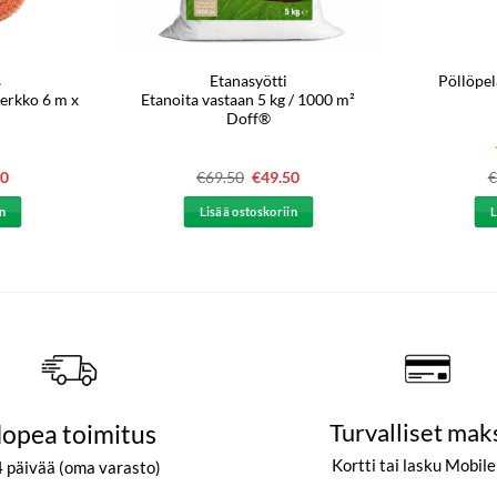
s
Etanasyötti
Pöllöpel
erkko 6 m x
Etanoita vastaan 5 kg / 1000 m²
Doff®
eräinen
90
Nykyinen
€
69.50
Alkuperäinen
€
49.50
Nykyinen
€
hinta
hinta
hinta
on:
oli:
on:
in
Lisää ostoskoriin
L
0.
€64.90.
€69.50.
€49.50.
opea toimitus
Turvalliset mak
Kortti tai lasku Mobil
4 päivää (oma varasto)