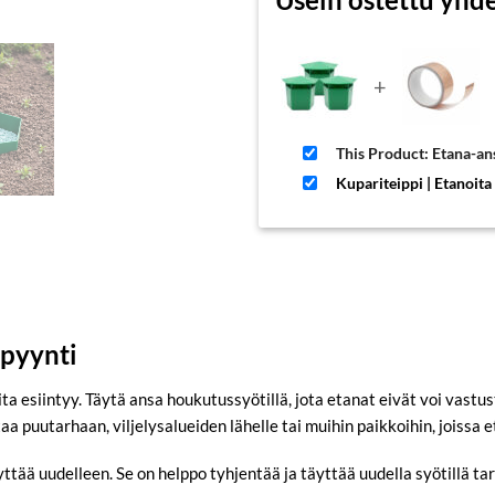
+
This Product: Etana-ans
Kupariteippi | Etanoit
 pyynti
 esiintyy. Täytä ansa houkutussyötillä, jota etanat eivät voi vastu
a puutarhaan, viljelysalueiden lähelle tai muihin paikkoihin, joissa 
ttää uudelleen. Se on helppo tyhjentää ja täyttää uudella syötillä t