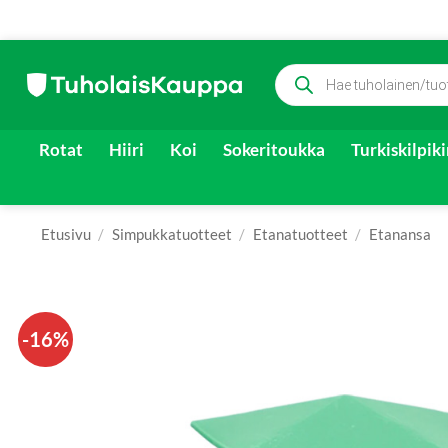
Skip
Products
to
search
content
Rotat
Hiiri
Koi
Sokeritoukka
Turkiskilpik
Etusivu
/
Simpukkatuotteet
/
Etanatuotteet
/
Etanansa
-16%