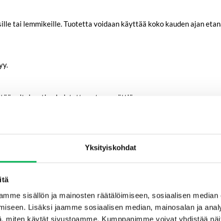
psille tai lemmikeille. Tuotetta voidaan käyttää koko kauden ajan et
yy.
ää erityisesti valmistettua etanasyöttiä.
tanakannan alueilla ansa täyttyy nopeasti.
 se uudelleen houkutussyötillä.
laatio pysyy hallinnassa koko kauden ajan.
Yksityiskohdat
yneet ja makeat tuoksut
. Tässä muutamia tehokkaimpia syöttejä:
itä
mme sisällön ja mainosten räätälöimiseen, sosiaalisen median
iseen. Lisäksi jaamme sosiaalisen median, mainosalan ja analy
ivan ja alkoholin tuoksun perusteella. Käytä vaaleaa lager-olutta, jo
, miten käytät sivustoamme. Kumppanimme voivat yhdistää näitä t