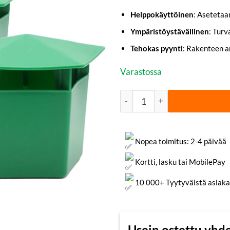
Helppokäyttöinen
: Asetetaa
Ympäristöystävällinen
: Turv
Tehokas pyynti
: Rakenteen a
Varastossa
Etana-ansa 3 kpl | Pestis® mä
Nopea toimitus: 2-4 päivää
Kortti, lasku tai MobilePay
10 000+ Tyytyväistä asiaka
Usein ostettu yhd