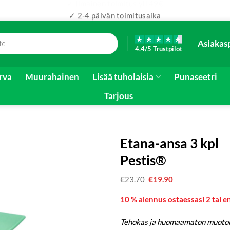
✓ 2-4 päivän toimitusaika
Asiakas
4.4/5 Trustpilot
irva
Muurahainen
Lisää tuholaisia
Punaseetri
Tarjous
Etana-ansa 3 kpl
Pestis®
€
23.70
Alkuperäinen
€
19.90
Nykyinen
hinta
hinta
oli:
on:
10 % alennus ostaessasi 2 tai
€23.70.
€19.90.
Tehokas ja huomaamaton muotoil