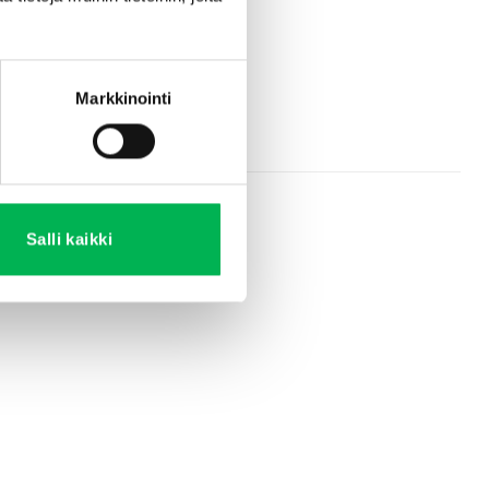
etanoita tehokkaasti.
Markkinointi
Salli kaikki