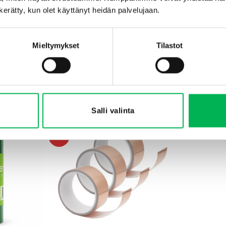
sen ja tehokkaan syötin.
n kerätty, kun olet käyttänyt heidän palvelujaan.
tai banaani) ja vihannekset (kuten salaatti tai kaali) houkuttelevat 
rkiksi oluen ja hedelmäjätteiden yhdistelmä toimii erinomaisesti.
Mieltymykset
Tilastot
SAATAT MYÖS PITÄÄ...
Salli valinta
-27%