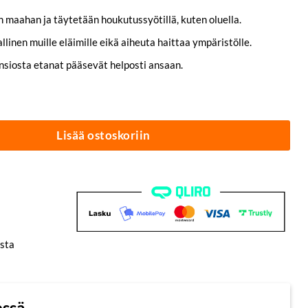
n maahan ja täytetään houkutussyötillä, kuten oluella.
allinen muille eläimille eikä aiheuta haittaa ympäristölle.
nsiosta etanat pääsevät helposti ansaan.
ärä
Lisää ostoskoriin
sta
essä