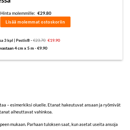
Hinta molemmille:
€
29.80
Lisää molemmat ostoskoriin
Alkuperäinen
Nykyinen
a 3 kpl | Pestis®
-
€
23.70
€
19.90
hinta
hinta
oli:
on:
a vastaan 4 cm x 5 m
-
€
9.90
€23.70.
€19.90.
staa – esimerkiksi oluelle. Etanat hakeutuvat ansaan ja ryömivät
etanat aiheuttavat vahinkoa.
arpeen mukaan. Parhaan tuloksen saat, kun asetat useita ansoja