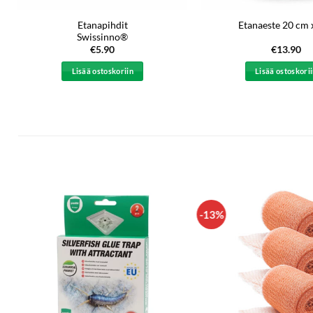
Etanapihdit
Etanaeste 20 cm 
Swissinno®
€
5.90
€
13.90
Lisää ostoskoriin
Lisää ostoskori
-13%