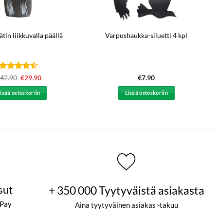
ätin liikkuvalla päällä
Varpushaukka-siluetti 4 kpl
Arvostelu
42.90
Alkuperäinen
€
29.90
Nykyinen
€
7.90
hinta
hinta
tuotteesta:
oli:
on:
4.5
/ 5
isää ostoskoriin
Lisää ostoskoriin
€42.90.
€29.90.
sut
+ 350 000 Tyytyväistä asiakasta
ePay
Aina tyytyväinen asiakas -takuu