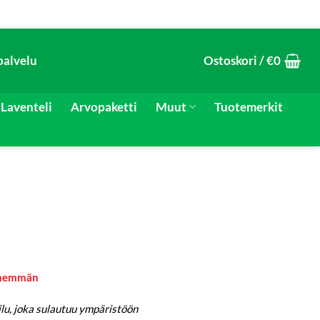
palvelu
Ostoskori /
€
0
Laventeli
Arvopaketti
Muut
Tuotemerkit
 enemmän
u, joka sulautuu ympäristöön