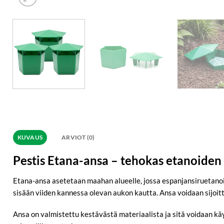
KUVAUS
ARVIOT (0)
Pestis Etana-ansa – tehokas etanoiden
Etana-ansa asetetaan maahan alueelle, jossa espanjansiruetanoita
sisään viiden kannessa olevan aukon kautta. Ansa voidaan sijoitta
Ansa on valmistettu kestävästä materiaalista ja sitä voidaan käy