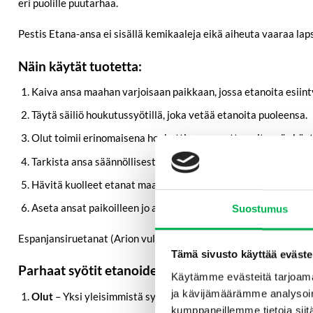
eri puolille puutarhaa.
Pestis Etana-ansa ei sisällä kemikaaleja eikä aiheuta vaaraa la
Näin käytät tuotetta:
Kaiva ansa maahan varjoisaan paikkaan, jossa etanoita esiint
Täytä säiliö houkutussyötillä, joka vetää etanoita puoleensa.
Olut toimii erinomaisena houkuttimena, mutta voit myös käytt
Tarkista ansa säännöllisesti, mieluiten päivittäin. Runsaan e
Hävitä kuolleet etanat maahan kaivamalla, pese ansa ja täytä
Aseta ansat paikoilleen jo aikaisin keväällä, jotta etanapopu
Suostumus
Espanjansiruetanat (Arion vulgaris) houkuttelevat parhaiten
kä
Tämä sivusto käyttää eväste
Parhaat syötit etanoiden houkutteluun
Käytämme evästeitä tarjoama
ja kävijämäärämme analysoim
Olut
– Yksi yleisimmistä syöteistä. Etanat vetäytyvät oluen hi
kumppaneillemme tietoja siitä