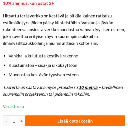
10% alennus, kun ostat 2+
Hitsattu teräsverkko on kestävä ja pitkäaikainen ratkaisu
estämään jyrsijöiden pääsy kiinteistöihin. Vankan ja jäykän
rakenteensa ansiosta verkko muodostaa vahvan fyysisen esteen,
joka soveltuu erityisen hyvin suurempiin aukkoihin,
ilmanvaihtoaukkoihin ja muihin alttiisiin kohteisiin.
Vankka ja kulutusta kestävä rakenne
Ruostumaton – sisä- ja ulkokäyttöön
Muodostaa kestävän fyysisen esteen
Tuotetta on saatavana myös pituudessa
10 metriä
– täydellinen
suurempiin projekteihin tai pidempiin rakoihin.
Varastossa
Jyrsijäsuoja Hitsattu Teräsverkko | 30 cm x 5 m määrä
Lisää ostoskoriin