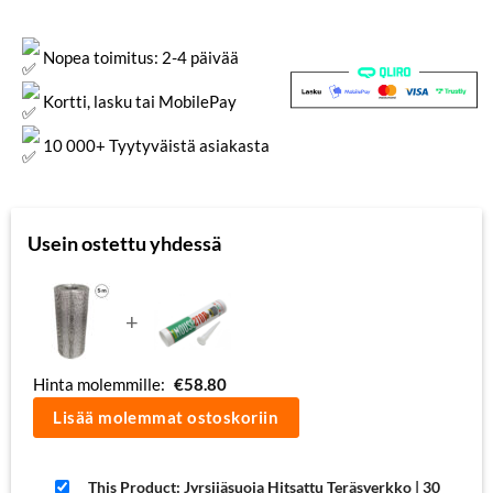
Nopea toimitus: 2-4 päivää
Kortti, lasku tai MobilePay
10 000+ Tyytyväistä asiakasta
Usein ostettu yhdessä
+
Hinta molemmille:
€
58.80
Lisää molemmat ostoskoriin
This Product: Jyrsijäsuoja Hitsattu Teräsverkko | 30