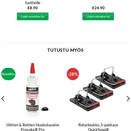
tuotteille
€
8.90
€
24.90
Lisää ostoskoriin
Lisää ostoskoriin
TUTUSTU MYÖS
-28%
Suosittu
Hiirten & Rottien Houkutusaine
Rotanloukku 3-pakkaus
Provoke® Pro
QuickSnap®