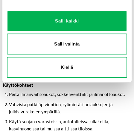
kokoon.
Käytä suojakäsineitä ennen kuin aloitat työskentelyn verkon
kanssa.
Salli kaikki
Varmista, että verkko peittää koko aukon ja jätä hieman
limitystä lisäsuojan varmistamiseksi.
Salli valinta
Kiinnitä verkko tukevasti ruuveilla, aluslevyillä, niiteillä tai
muilla sopivilla kiinnikkeillä alustan mukaan.
Tarkista, ettei reunoille jää rakoja, joista jyrsijät voivat päästä
Kiellä
läpi.
Käyttökohteet
Peitä ilmanvaihtoaukot, sokkeliventtiilit ja ilmanottoaukot.
Vahvista putkiläpivientien, ryömintätilan aukkojen ja
julkisivurakojen ympärillä.
Käytä suojana varastoissa, autotalleissa, ullakoilla,
kasvihuoneissa tai muissa alttiissa tiloissa.