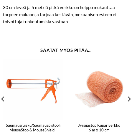
30 cm leveä ja 5 metriä pitkä verkko on helppo mukauttaa
tarpeen mukaan ja tarjoaa kestävän, mekaanisen esteen ei-
toivottuja tunkeutumisia vastaan.
SAATAT MYÖS PITÄÄ...
Saumausruisku/Saumauspistooli
Jyrsijästop Kupariverkko
MouseStop & MouseShield -
6 m x 10 cm