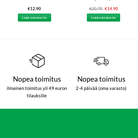
€
12.90
€
20.70
Alkuperäinen
€
14.90
Nykyinen
hinta
hinta
oli:
on:
Lisää ostoskoriin
Lisää ostoskoriin
€20.70.
€14.90.
Nopea toimitus
Nopea toimitus
ilmainen toimitus yli 49 euron
2-4 päivää (oma varasto)
tilauksille