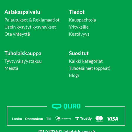
Asiakaspalvelu
Tiedot
Palautukset & Reklamaatiot
Kauppaehtoja
Usein kysytyt kysymykset
Yrityksille
Ota yhteyttä
Kestävyys
Tuholaiskauppa
Suositut
Tyytyväisyystakuu
Kaikki kategoriat
Meistä
Tuhoeläimet (oppaat)
Blogi
2017-2026 © Tuholaiskauppa.fi