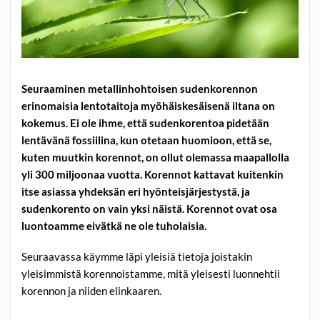
Seuraaminen metallinhohtoisen sudenkorennon
erinomaisia lentotaitoja myöhäiskesäisenä iltana on
kokemus. Ei ole ihme, että sudenkorentoa pidetään
lentävänä fossiilina, kun otetaan huomioon, että se,
kuten muutkin korennot, on ollut olemassa maapallolla
yli 300 miljoonaa vuotta. Korennot kattavat kuitenkin
itse asiassa yhdeksän eri hyönteisjärjestystä, ja
sudenkorento on vain yksi näistä. Korennot ovat osa
luontoamme eivätkä ne ole tuholaisia.
Seuraavassa käymme läpi yleisiä tietoja joistakin
yleisimmistä korennoistamme, mitä yleisesti luonnehtii
korennon ja niiden elinkaaren.