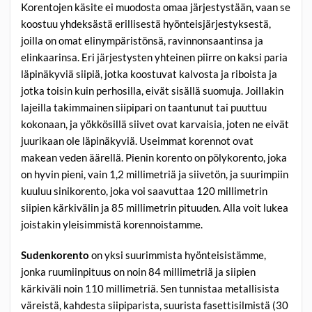
Korentojen käsite ei muodosta omaa järjestystään, vaan se
koostuu yhdeksästä erillisestä hyönteisjärjestyksestä,
joilla on omat elinympäristönsä, ravinnonsaantinsa ja
elinkaarinsa. Eri järjestysten yhteinen piirre on kaksi paria
läpinäkyviä siipiä, jotka koostuvat kalvosta ja riboista ja
jotka toisin kuin perhosilla, eivät sisällä suomuja. Joillakin
lajeilla takimmainen siipipari on taantunut tai puuttuu
kokonaan, ja yökkösillä siivet ovat karvaisia, joten ne eivät
juurikaan ole läpinäkyviä. Useimmat korennot ovat
makean veden äärellä. Pienin korento on pölykorento, joka
on hyvin pieni, vain 1,2 millimetriä ja siivetön, ja suurimpiin
kuuluu sinikorento, joka voi saavuttaa 120 millimetrin
siipien kärkivälin ja 85 millimetrin pituuden. Alla voit lukea
joistakin yleisimmistä korennoistamme.
Sudenkorento
on yksi suurimmista hyönteisistämme,
jonka ruumiinpituus on noin 84 millimetriä ja siipien
kärkiväli noin 110 millimetriä. Sen tunnistaa metallisista
väreistä, kahdesta siipiparista, suurista fasettisilmistä (30