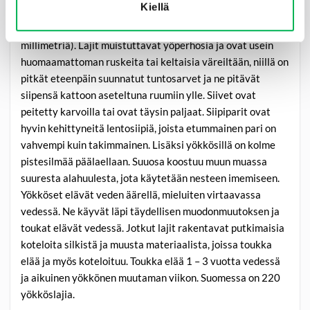
Kiellä
Yökkönen
on pieni tai keskikokoinen korento (2 – 23
millimetriä). Lajit muistuttavat yöperhosia ja ovat usein
huomaamattoman ruskeita tai keltaisia väreiltään, niillä on
pitkät eteenpäin suunnatut tuntosarvet ja ne pitävät
siipensä kattoon aseteltuna ruumiin ylle. Siivet ovat
peitetty karvoilla tai ovat täysin paljaat. Siipiparit ovat
hyvin kehittyneitä lentosiipiä, joista etummainen pari on
vahvempi kuin takimmainen. Lisäksi yökkösillä on kolme
pistesilmää päälaellaan. Suuosa koostuu muun muassa
suuresta alahuulesta, jota käytetään nesteen imemiseen.
Yökköset elävät veden äärellä, mieluiten virtaavassa
vedessä. Ne käyvät läpi täydellisen muodonmuutoksen ja
toukat elävät vedessä. Jotkut lajit rakentavat putkimaisia
koteloita silkistä ja muusta materiaalista, joissa toukka
elää ja myös koteloituu. Toukka elää 1 – 3 vuotta vedessä
ja aikuinen yökkönen muutaman viikon. Suomessa on 220
yökköslajia.