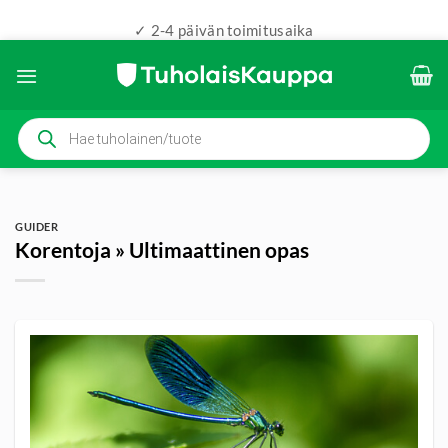
✓ 2-4 päivän toimitusaika
Skip
to
content
Products
search
GUIDER
Korentoja » Ultimaattinen opas