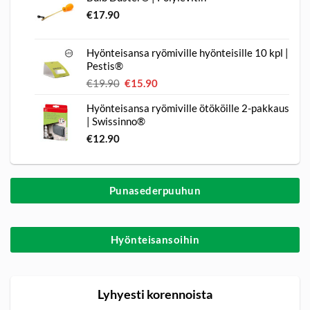
asiakkaan
€
17.90
arvotukseen.
Hyönteisansa ryömiville hyönteisille 10 kpl |
Pestis®
€
19.90
Alkuperäinen
€
15.90
Nykyinen
hinta
hinta
Hyönteisansa ryömiville ötököille 2-pakkaus
oli:
on:
| Swissinno®
€19.90.
€15.90.
€
12.90
Punasederpuuhun
Hyönteisansoihin
Lyhyesti korennoista