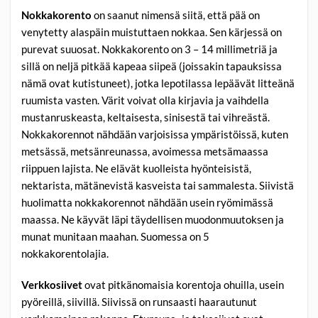
Nokkakorento
on saanut nimensä siitä, että pää on
venytetty alaspäin muistuttaen nokkaa. Sen kärjessä on
purevat suuosat. Nokkakorento on 3 – 14 millimetriä ja
sillä on neljä pitkää kapeaa siipeä (joissakin tapauksissa
nämä ovat kutistuneet), jotka lepotilassa lepäävät litteänä
ruumista vasten. Värit voivat olla kirjavia ja vaihdella
mustanruskeasta, keltaisesta, sinisestä tai vihreästä.
Nokkakorennot nähdään varjoisissa ympäristöissä, kuten
metsässä, metsänreunassa, avoimessa metsämaassa
riippuen lajista. Ne elävät kuolleista hyönteisistä,
nektarista, mätänevistä kasveista tai sammalesta. Siivistä
huolimatta nokkakorennot nähdään usein ryömimässä
maassa. Ne käyvät läpi täydellisen muodonmuutoksen ja
munat munitaan maahan. Suomessa on 5
nokkakorentolajia.
Verkkosiivet
ovat pitkänomaisia korentoja ohuilla, usein
pyöreillä, siivillä. Siivissä on runsaasti haarautunut