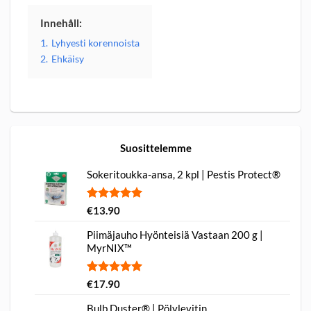
Innehåll:
1.
Lyhyesti korennoista
2.
Ehkäisy
Suosittelemme
Sokeritoukka-ansa, 2 kpl | Pestis Protect®
Arvio
1
5.00
€
13.90
5:stä
perustuen
Piimäjauho Hyönteisiä Vastaan 200 g |
asiakkaan
MyrNIX™
arvotukseen.
Arvio
1
5.00
€
17.90
5:stä
perustuen
Bulb Duster® | Pölylevitin