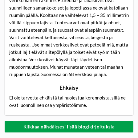
verkkomainen rakenne. Etureuna- ja takasiivet ovat
suunnilleen samankokoiset ja lepotilassa ne ovat katollaan
ruumiin päällä. Kooltaan ne vaihtelevat 1,5 – 35 millimetrin
välillä riippuen lajista. Tuntosarvet ovat pitkät ja ohuet,
suunnattu eteenpäin, ja suuosat ovat alaspäin suunnatut.
Värit vaihtelevat keltaisesta, vihreästä, beigestä ja
ruskeasta. Useimmat verkkosiivet ovat petoeläimiä, mutta
jotkut lajit elävät siitepölyllä ja toiset eivät syö mitään
aikuisina. Verkkosiivet käyvät läpi täydellisen
muodonmuutoksen. Munat munataan veteen tai maahan
riippuen lajista. Suomessa on 68 verkkosiipilajia.
Ehkäisy
Ei ole tarvetta ehkäistä tai huolestua korennoista, sillä ne
ovat luonnollinen osa ympäristöämme.
Klikkaa nähdäksesi lisää blogikirjoituksia