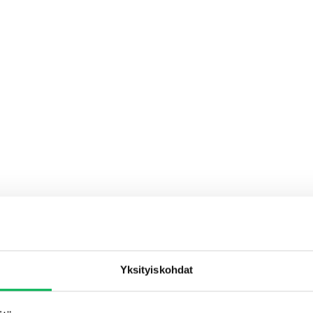
SAATAT MYÖS PITÄÄ...
Yksityiskohdat