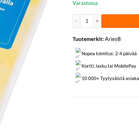
Varastossa
Torakkaloukut 6-pack | Aries
Tuotemerkit:
Aries®
Nopea toimitus: 2-4 päivää
Kortti, lasku tai MobilePay
10 000+ Tyytyväistä asiaka