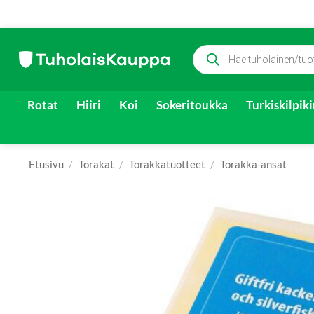
Skip
Products
to
search
content
Rotat
Hiiri
Koi
Sokeritoukka
Turkiskilpik
Etusivu
/
Torakat
/
Torakkatuotteet
/
Torakka-ansat