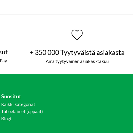
sut
+ 350 000 Tyytyväistä asiakasta
ePay
Aina tyytyväinen asiakas -takuu
Suositut
Kaikki kategoriat
Tuhoeläimet (oppaat)
Blogi