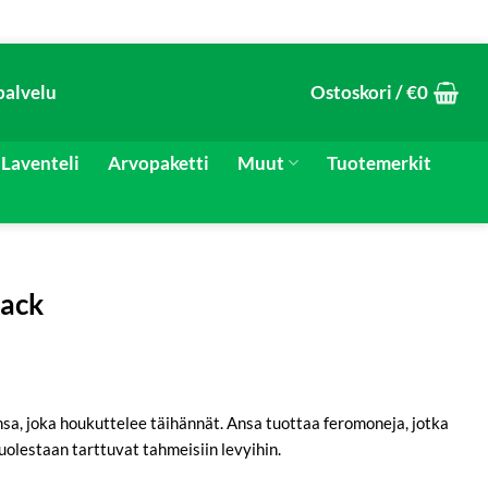
palvelu
Ostoskori /
€
0
Laventeli
Arvopaketti
Muut
Tuotemerkit
pack
sa, joka houkuttelee täihännät. Ansa tuottaa feromoneja, jotka
uolestaan tarttuvat tahmeisiin levyihin.