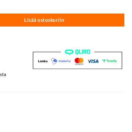
® määrä
Lisää ostoskoriin
sta