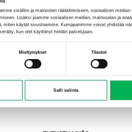
itä
Populär
mme sisällön ja mainosten räätälöimiseen, sosiaalisen median
iseen. Lisäksi jaamme sosiaalisen median, mainosalan ja analy
, miten käytät sivustoamme. Kumppanimme voivat yhdistää näitä t
n kerätty, kun olet käyttänyt heidän palvelujaan.
Mieltymykset
Tilastot
hke 10 ml
Torakkaloukku & Ryömivät
®
hyönteiset (iso) 3 kpl
Pestis®
€
9.90
Salli valinta
in
Lisää ostoskoriin