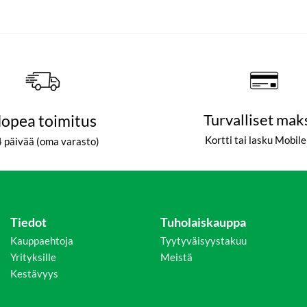
opea toimitus
Turvalliset mak
Kortti tai lasku Mobil
4 päivää (oma varasto)
Tiedot
Tuholaiskauppa
Kauppaehtoja
Tyytyväisyystakuu
Yrityksille
Meistä
Kestävyys