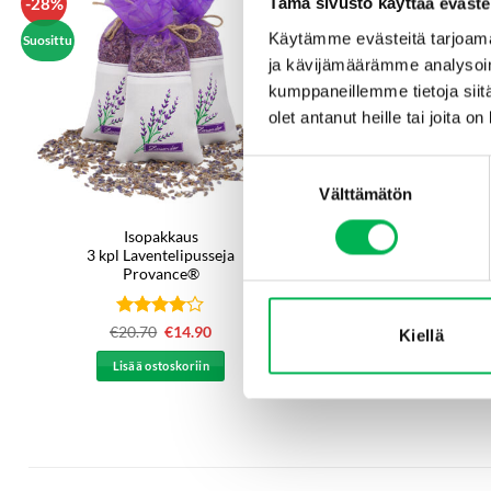
-28%
Tämä sivusto käyttää eväste
Käytämme evästeitä tarjoama
Suosittu
ja kävijämäärämme analysoim
kumppaneillemme tietoja siitä
olet antanut heille tai joita o
Suostumuksen
Välttämätön
valinta
Isopakkaus
Punasiperiljyöljysui
3 kpl Laventelipusseja
Nordic Red
Provance®
Arvostelu
Arvostelu
€
20.70
Alkuperäinen
€
14.90
Nykyinen
€
9.90
Kiellä
hinta
hinta
tuotteesta:
tuotteesta:
5
oli:
on:
4
/ 5
/ 5
Lisää ostoskoriin
Lisää ostoskori
€20.70.
€14.90.