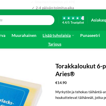
✓ 2-4 päivän toimitusaika
Asiakas
4.4/5 Trustpilot
irva
Muurahainen
Lisää tuholaisia
Punaseetri
Tarjous
Torakkaloukut 6-
Aries®
€
14.90
Myrkytön ja tehokas täihäntä-an
houkuttelevat täihännät, jotka p