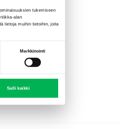
 ominaisuuksien tukemiseen
tiikka-alan
ietoja muihin tietoihin, joita
Markkinointi
Salli kaikki