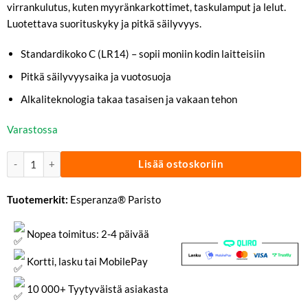
virrankulutus, kuten myyränkarkottimet, taskulamput ja lelut.
Luotettava suorituskyky ja pitkä säilyvyys.
Standardikoko C (LR14) – sopii moniin kodin laitteisiin
Pitkä säilyvyysaika ja vuotosuoja
Alkaliteknologia takaa tasaisen ja vakaan tehon
Varastossa
C-paristo 4-pack määrä
Lisää ostoskoriin
Tuotemerkit:
Esperanza® Paristo
Nopea toimitus: 2-4 päivää
Kortti, lasku tai MobilePay
10 000+ Tyytyväistä asiakasta