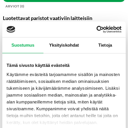
ARVIOT (0)
Luotettavat paristot vaativiin laitteisiin
Esperanza C-paristot ovat alkaliparistoja, jotka sopivat
erinomaisesti laitteisiin, joissa on keskisuuri virrankulutus, kuten
hiirenloukut, taskulamput, lelut ja kannettavat laitteet. Ne on
Suostumus
Yksityiskohdat
Tietoja
valmistettu turvallisuus ja kestävyys huomioiden, ja ne tarjoavat
tasaisen virtalähteen jokaisella käyttökerralla.
Tämä sivusto käyttää evästeitä
Edut
Käytämme evästeitä tarjoamamme sisällön ja mainosten
Alkaliteknologia takaa pitkäkestoisen ja luotettavan
räätälöimiseen, sosiaalisen median ominaisuuksien
suorituskyvyn
tukemiseen ja kävijämäärämme analysoimiseen. Lisäksi
Standardikoko C (tunnetaan myös nimellä LR14) – sopii
jaamme sosiaalisen median, mainosalan ja analytiikka-
moniin koti- ja vapaa-ajan tuotteisiin
alan kumppaneillemme tietoja siitä, miten käytät
sivustoamme. Kumppanimme voivat yhdistää näitä
Pitkä säilyvyysaika – ihanteellinen varaparistoksi
tietoja muihin tietoihin, joita olet antanut heille tai joita on
Vuotosuoja turvalliseen käyttöön
kerätty, kun olet käyttänyt heidän palvelujaan.