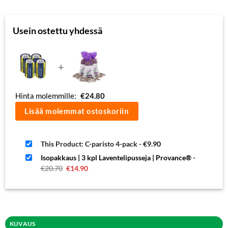
Usein ostettu yhdessä
+
Hinta molemmille:
€
24.80
Lisää molemmat ostoskoriin
This Product: C-paristo 4-pack
-
€
9.90
Isopakkaus | 3 kpl Laventelipusseja | Provance®
-
Alkuperäinen
Nykyinen
€
20.70
€
14.90
hinta
hinta
oli:
on:
€20.70.
€14.90.
KUVAUS