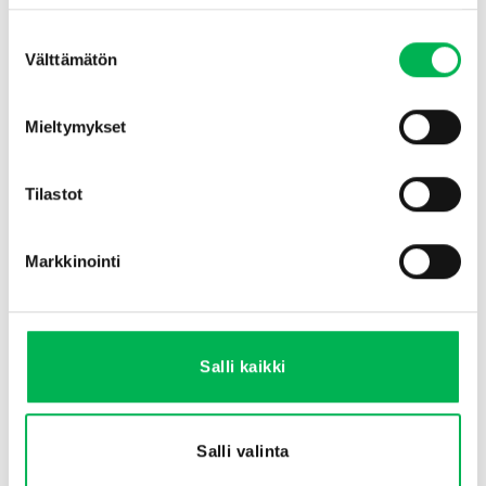
Käyttökohteet
Suostumuksen
Sopii erinomaisesti elektronisiin hiirenloukkuihin,
Välttämätön
valinta
taskulamppuihin, radioihin ja kannettaviin hyönteisansoihin
Käytetään myös lasten leluissa ja vapaa-ajan laitteissa
Mieltymykset
Käytännöllinen 2-pack helppoon täydennykseen tarvittaessa
Vinkki
Tilastot
Säilytä paristot kuivassa ja viileässä suorituskyvyn
säilyttämiseksi. Varmista, että käyttämäsi laite on yhteensopiva
Markkinointi
C/LR14-paristojen kanssa. Älä koskaan sekoita uusia ja
käytettyjä paristoja samassa laitteessa ja hävitä paristot
paikallisten ympäristöohjeiden mukaisesti.
Salli kaikki
SAATAT MYÖS PITÄÄ...
Salli valinta