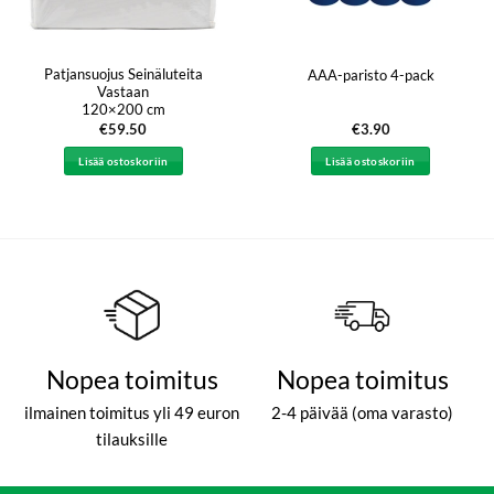
Patjansuojus Seinäluteita
AAA-paristo 4-pack
Vastaan
120×200 cm
€
59.50
€
3.90
Lisää ostoskoriin
Lisää ostoskoriin
Nopea toimitus
Nopea toimitus
ilmainen toimitus yli 49 euron
2-4 päivää (oma varasto)
tilauksille