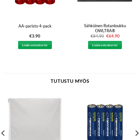
Sähköinen Rotanloukku
AA-paristo 4-pack
OWLTRA®
€
3.90
€
84.90
Alkuperäinen
€
64.90
Nykyinen
hinta
hinta
oli:
on:
Lisää ostoskoriin
Lisää ostoskoriin
€84.90.
€64.90.
TUTUSTU MYÖS