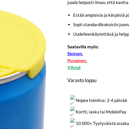
juoda helposti ilman, että kantta
Estää ampiaisia ja kärpäsiä p
Sopii standardikokoisiin juom
Uudelleenkäytettävä ja help
Saatavilla myös:
Sininen
,
Punainen
,
Vihreä
Varasto loppu
Nopea toimitus: 2-4 päivää
Kortti, lasku tai MobilePay
10 000+ Tyytyväistä asiaka