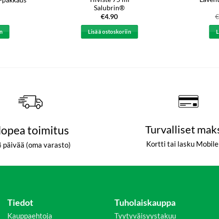
Salubrin®
uperäinen
Nykyinen
€
4.90
€
ta
hinta
on:
in
Lisää ostoskoriin
L
.90.
€9.
opea toimitus
Turvalliset mak
Kortti tai lasku Mobil
4 päivää (oma varasto)
Tiedot
Tuholaiskauppa
Kauppaehtoja
Tyytyväisyystakuu