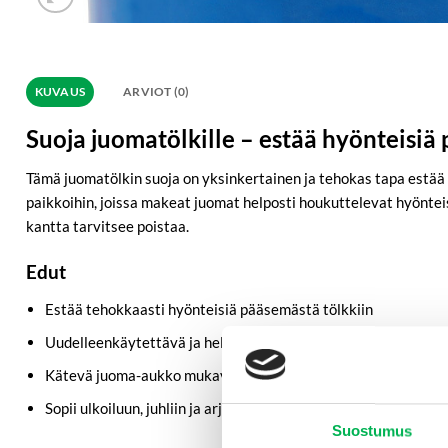
KUVAUS
ARVIOT (0)
Suoja juomatölkille – estää hyönteisi
Tämä juomatölkin suoja on yksinkertainen ja tehokas tapa estää am
paikkoihin, joissa makeat juomat helposti houkuttelevat hyönteis
kantta tarvitsee poistaa.
Edut
Estää tehokkaasti hyönteisiä pääsemästä tölkkiin
Uudelleenkäytettävä ja helppo puhdistaa
Kätevä juoma-aukko mukavaan käyttöön
Sopii ulkoiluun, juhliin ja arjen käyttöön
Suostumus