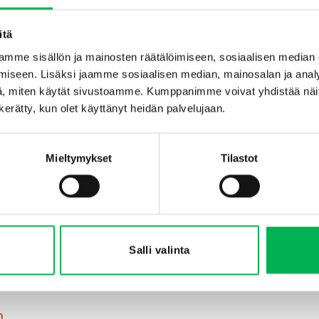
itä
SAATAT MYÖS PITÄÄ...
mme sisällön ja mainosten räätälöimiseen, sosiaalisen median
iseen. Lisäksi jaamme sosiaalisen median, mainosalan ja analy
, miten käytät sivustoamme. Kumppanimme voivat yhdistää näitä t
n kerätty, kun olet käyttänyt heidän palvelujaan.
Mieltymykset
Tilastot
Salli valinta
isansa
kenno)
peräinen
0
Nykyinen