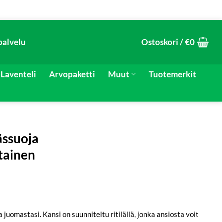
palvelu
Ostoskori /
€
0
Laventeli
Arvopaketti
Muut
Tuotemerkit
ässuoja
tainen
 juomastasi. Kansi on suunniteltu ritilällä, jonka ansiosta voit