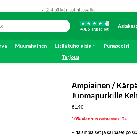
✓ 2-4 päivän toimitusaika
Asiakas
4.4/5 Trustpilot
irva
Muurahainen
Lisää tuholaisia
Punaseetri
Tarjous
Ampiainen / Kärp
Juomapurkille Kel
€
1.90
10% alennus ostaessasi 2+
Pidä ampiaiset ja kärpäset poissa