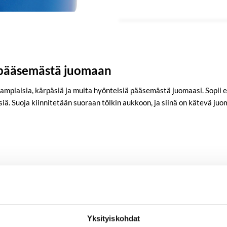
ä pääsemästä juomaan
piaisia, kärpäsiä ja muita hyönteisiä pääsemästä juomaasi. Sopii erin
iä. Suoja kiinnitetään suoraan tölkin aukkoon, ja siinä on kätevä juo
Yksityiskohdat