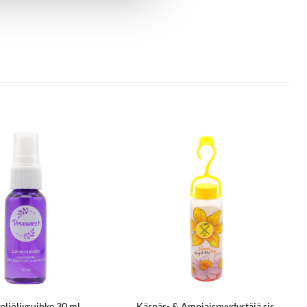
eliöljysuihke 30 ml
Kärpäs- & Ampiaispyydystäjä sis.