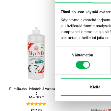
Tämä sivusto käyttää eväste
Käytämme evästeitä tarjoama
ja kävijämäärämme analysoim
kumppaneillemme tietoja siitä
-58%
olet antanut heille tai joita o
Suostumuksen
Välttämätön
valinta
Kiellä
Piimäjauho Hyönteisiä Vastaan 200
Ampiais- ja hyönte
g
lampulla (aurinko
MyrNIX™
Arvostelu
€
17.90
€
13.90
Alku
€
5.9