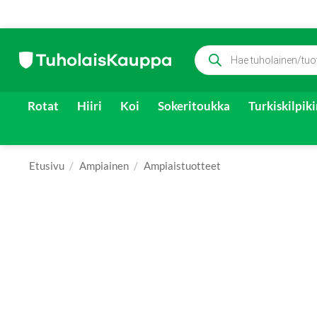
Skip
Products
to
search
content
Rotat
Hiiri
Koi
Sokeritoukka
Turkiskilpik
Etusivu
/
Ampiainen
/
Ampiaistuotteet