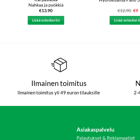
Nahkaa ja pyökkiä
€
13.90
€
12.90
Alk
€
9
hin
oli:
Lisää ostoskoriin
Lisää ostoskori
€12
Ilmainen toimitus
N
Ilmainen toimitus yli 49 euron tilauksille
2-
Asiakaspalvelu
Palautukset & Reklamaatiot