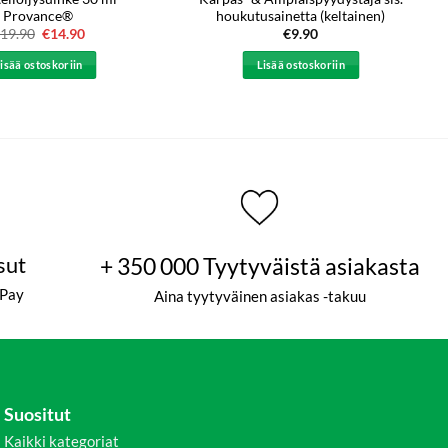
Provance®
houkutusainetta (keltainen)
19.90
Alkuperäinen
€
14.90
Nykyinen
€
9.90
hinta
hinta
oli:
on:
isää ostoskoriin
Lisää ostoskoriin
€19.90.
€14.90.
sut
+ 350 000 Tyytyväistä asiakasta
ePay
Aina tyytyväinen asiakas -takuu
Suositut
Kaikki kategoriat