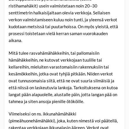
ristihamahäkit) usein valmistetaan noin 20–30
senttimetrin halkaisijaltaan olevia verkkoja. Sellaisen
verkon valmistamiseen kuluu noin tunti, ja yleensä verkot
kudotaan metsissä tai puutarhoissa. On myös yleistä, että
prosessi toistetaan vielä kerran saman vuorokauden
aikana.
Mitä tulee rasvahämähäkkeihin, tai pallomaisiin
hämähäkkeihin, ne kutovat verkkojaan tuulille tai
kellareihin, mieluiten varastomaisiin rakennuksiin tai
kesämökkeihin, jotka ovat tyhjiä pitkään. Niiden verkot
ovat tunnusomaisia siitä, että ne ovat suuria silmäisiä ja
että niissä on laskeutuvia lankoja. Tarkoituksena on kutoa
langat pään alapuolelle, alustalle päin, jotta langan pää on
tahmea ja siten ansoja pienille ötököille.
Viimeiseksi on ns. ikkunahämähäkki
(pimeähuonehämähäkki), joka, kuten nimestä voi päätellä,
rakentaa verkkojaan ikkunalasin ääreen. Verkot ovat