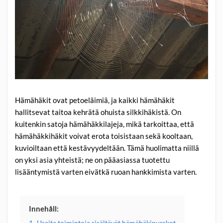
Hämähäkit ovat petoeläimiä, ja kaikki hämähäkit
hallitsevat taitoa kehrätä ohuista silkkihäkistä. On
kuitenkin satoja hämähäkkilajeja, mikä tarkoittaa, että
hämähäkkihäkit voivat erota toisistaan sekä kooltaan,
kuvioiltaan että kestävyydeltään. Tämä huolimatta niillä
on yksi asia yhteistä; ne on pääasiassa tuotettu
lisääntymistä varten eivätkä ruoan hankkimista varten.
Innehåll:
1.
Useita toimintoja sisältävät hämähäkinverkot