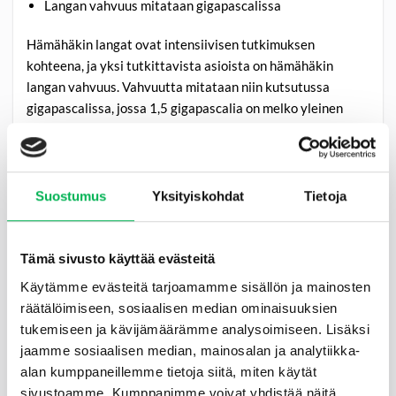
Langan vahvuus mitataan gigapascalissa
Hämähäkin langat ovat intensiivisen tutkimuksen
kohteena, ja yksi tutkittavista asioista on hämähäkin
langan vahvuus. Vahvuutta mitataan niin kutsutussa
gigapascalissa, jossa 1,5 gigapascalia on melko yleinen
taso hämähäkin langalle. Tähän mennessä vahvin lanka
saavutti jopa 5,4 gigapascalin vahvuuden.
Hämähäkin lanka vedetään ulos hämähäkin
Suostumus
Yksityiskohdat
Tietoja
takaruumiista
Hämähäkkien langat valmistetaan niin kutsutuista
Tämä sivusto käyttää evästeitä
spidrioneista eli proteiineista, jotka ovat vesiliuoksessa
Käytämme evästeitä tarjoamamme sisällön ja mainosten
erilaisissa rauhasissa, jotka sijaitsevat hämähäkkien
räätälöimiseen, sosiaalisen median ominaisuuksien
takaruumiissa. Kun lankaa pitää kehrätä, hämähäkki vetää
tukemiseen ja kävijämäärämme analysoimiseen. Lisäksi
langat takaruumiista omalla voimallaan.
jaamme sosiaalisen median, mainosalan ja analytiikka-
alan kumppaneillemme tietoja siitä, miten käytät
Joillakin verkot kudotaan muutamassa tunnissa
sivustoamme. Kumppanimme voivat yhdistää näitä