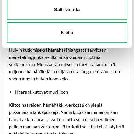
mennessä. Se tosiasia, että ne ovat äärimmäisen joustavia
ja lisäksi biologisesti hajoavia, tekee niistä todennäköisesti
Salli valinta
hyödyllisiä lääke- ja tekstiiliteollisuudessa
lähitulevaisuudessa.
Kiellä
1 miljoona hämähäkkiä yhtä huivia kohti
Huivin kudomiseksi hämähäkinlangasta tarvitaan
menetelmä, jonka avulla lanka voidaan tuottaa
silkkilankana. Muussa tapauksessa tarvittaisiin noin 1
miljoona hämähäkkiä ja neljä vuotta langan keräämiseen
yhden ainoan huivin luomiseksi.
Naaraat kutovat munilleen
Kiitos naaraiden, hämähäkki-verkossa on pieniä
pussimaisia lankapusseja. Nämä kudotaan nimenomaan
hämähäkki-naarasta varten, jotta sillä olisi turvallinen
paikka muniaan varten, mikä tarkoittaa, ettei niitä käytetä
mihinkään muuhun tarkoitukseen.