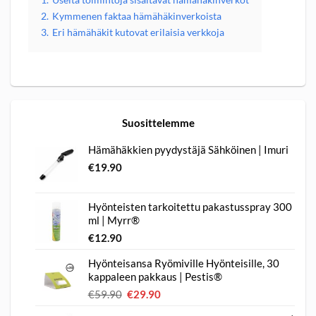
2.
Kymmenen faktaa hämähäkinverkoista
3.
Eri hämähäkit kutovat erilaisia verkkoja
Suosittelemme
Hämähäkkien pyydystäjä Sähköinen | Imuri
€
19.90
Hyönteisten tarkoitettu pakastusspray 300
ml | Myrr®
€
12.90
Hyönteisansa Ryömiville Hyönteisille, 30
kappaleen pakkaus | Pestis®
€
59.90
Alkuperäinen
€
29.90
Nykyinen
hinta
hinta