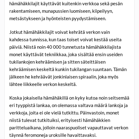
hämähäkkilajit käyttävät kuitenkin verkkoa sekä pesän
rakentamiseen, munapussien luomiseen, kiipeilyyn,
metsästykseen ja hyönteisten pyydystämiseen.
Jotkut hämähäkkilajit voivat kehrätä verkon vain
kahdessa tunnissa, kun taas toiset voivat kestää useita
päiviä. Niistä noin 40 000 tunnetusta hämähäkkilajista
monet käyttävät tekniikkaa, joka sisältää ensin useiden
tukilankojen kehräämisen ja sitten säteittäisen
kehräämisen keskeltä kunkin tukilangan suuntaan. Tämän
jälkeen he kehräävät jonkinlaisen spiraalin, joka myös
lähtee liikkeelle verkon keskeltä.
Koska jokaisella hämähäkillä on kyky kutoa noin seitsemää
eri tyyppistä lankaa, on olemassa valtava määrä lankoja ja
verkkoja, joita ei ole vielä tutkittu. Päinvastoin, monet
niistä tulevat tutkituiksi, erityisesti hämähäkkien
paritteluaikana, jolloin naaraspuoliset vapauttavat verkon
täynnä feromoneja uroksille havaittavaksi.