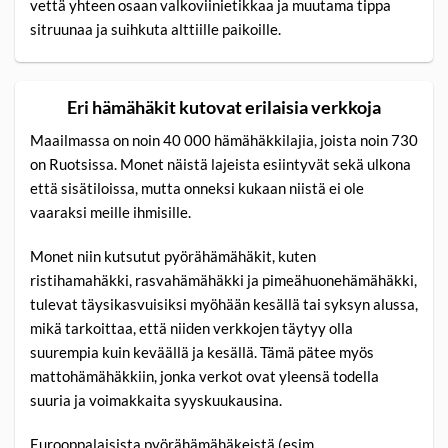
vettä yhteen osaan valkoviinietikkaa ja muutama tippa
sitruunaa ja suihkuta alttiille paikoille.
Eri hämähäkit kutovat erilaisia verkkoja
Maailmassa on noin 40 000 hämähäkkilajia, joista noin 730
on Ruotsissa. Monet näistä lajeista esiintyvät sekä ulkona
että sisätiloissa, mutta onneksi kukaan niistä ei ole
vaaraksi meille ihmisille.
Monet niin kutsutut pyörähämähäkit, kuten
ristihamahäkki, rasvahämähäkki ja pimeähuonehämähäkki,
tulevat täysikasvuisiksi myöhään kesällä tai syksyn alussa,
mikä tarkoittaa, että niiden verkkojen täytyy olla
suurempia kuin keväällä ja kesällä. Tämä pätee myös
mattohämähäkkiin, jonka verkot ovat yleensä todella
suuria ja voimakkaita syyskuukausina.
Eurooppalaisista pyörähämähäkeistä (esim.