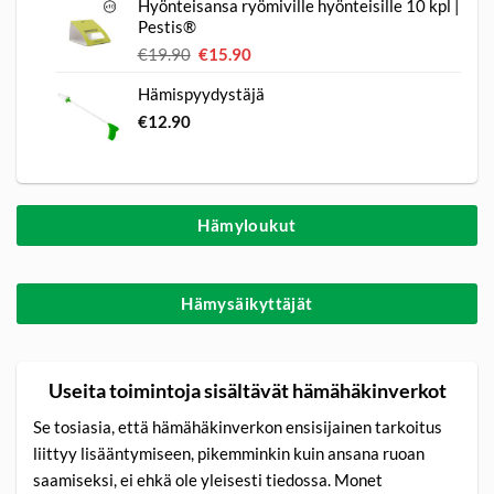
Hyönteisansa ryömiville hyönteisille 10 kpl |
oli:
on:
Pestis®
€59.90.
€29.90.
€
19.90
Alkuperäinen
€
15.90
Nykyinen
hinta
hinta
Hämispyydystäjä
oli:
on:
€19.90.
€15.90.
€
12.90
Hämyloukut
Hämysäikyttäjät
Useita toimintoja sisältävät hämähäkinverkot
Se tosiasia, että hämähäkinverkon ensisijainen tarkoitus
liittyy lisääntymiseen, pikemminkin kuin ansana ruoan
saamiseksi, ei ehkä ole yleisesti tiedossa. Monet