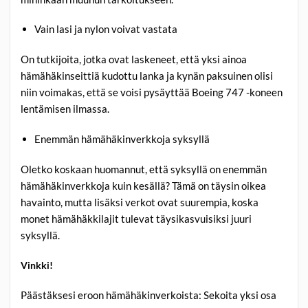
Vain lasi ja nylon voivat vastata
On tutkijoita, jotka ovat laskeneet, että yksi ainoa
hämähäkinseittiä kudottu lanka ja kynän paksuinen olisi
niin voimakas, että se voisi pysäyttää Boeing 747 -koneen
lentämisen ilmassa.
Enemmän hämähäkinverkkoja syksyllä
Oletko koskaan huomannut, että syksyllä on enemmän
hämähäkinverkkoja kuin kesällä? Tämä on täysin oikea
havainto, mutta lisäksi verkot ovat suurempia, koska
monet hämähäkkilajit tulevat täysikasvuisiksi juuri
syksyllä.
Vinkki!
Päästäksesi eroon hämähäkinverkoista: Sekoita yksi osa