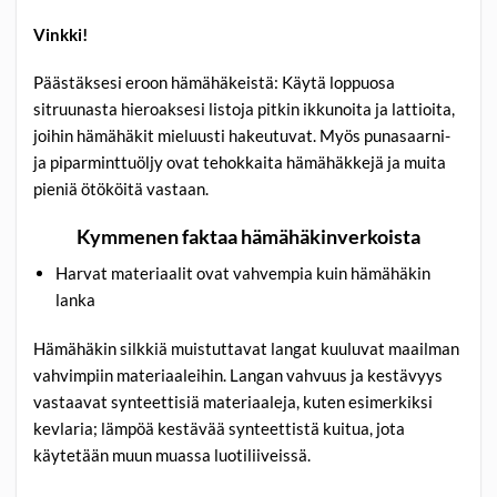
Vinkki!
Päästäksesi eroon hämähäkeistä: Käytä loppuosa
sitruunasta hieroaksesi listoja pitkin ikkunoita ja lattioita,
joihin hämähäkit mieluusti hakeutuvat. Myös punasaarni-
ja piparminttuöljy ovat tehokkaita hämähäkkejä ja muita
pieniä ötököitä vastaan.
Kymmenen faktaa hämähäkinverkoista
Harvat materiaalit ovat vahvempia kuin hämähäkin
lanka
Hämähäkin silkkiä muistuttavat langat kuuluvat maailman
vahvimpiin materiaaleihin. Langan vahvuus ja kestävyys
vastaavat synteettisiä materiaaleja, kuten esimerkiksi
kevlaria; lämpöä kestävää synteettistä kuitua, jota
käytetään muun muassa luotiliiveissä.