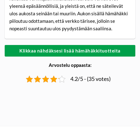
yleensä epäsäännöllisiä, ja yleistä on, että ne säteilevät
ulos aukosta seinään tai muuriin. Aukon sisällä hämähäkki
piiloutuu odottamaan, että verkko tärisee, jolloin se
nopeasti suuntautuu ulos pyydystämään saaliinsa.
Klikkaa nähdäksesi lisää hämähäkkituotteita
Arvostelu oppaasta:
4.2/5 - (35 votes)