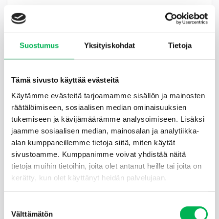
Tarvitsemme siis auttaa arvokkaita ekosysteemipalvelujen
tarjoajiamme kaikin käytettävissä olevin keinoin, ja
onneksi on paljon, mitä voimme tehdä yksinkertaisin
keinoin. Kyse on vain siitä, että tietää milloin, missä ja
Suostumus
Yksityiskohdat
Tietoja
miten, josta annamme vinkkejä seuraavassa osiossa.
Tämä sivusto käyttää evästeitä
Voit auttaa pölyttäjiä seuraavasti:
Käytämme evästeitä tarjoamamme sisällön ja mainosten
räätälöimiseen, sosiaalisen median ominaisuuksien
Säilytä ja/tai palauta suotuisat elinympäristöt
tukemiseen ja kävijämäärämme analysoimiseen. Lisäksi
Istuta kukkia ja kasveja, jotka houkuttelevat perhosia,
jaamme sosiaalisen median, mainosalan ja analytiikka-
mehiläisiä, kimalaisia ym.
alan kumppaneillemme tietoja siitä, miten käytät
Istuta enemmän kukkivia pensaita ja puita niin omassa
sivustoamme. Kumppanimme voivat yhdistää näitä
puutarhassasi kuin puistoissa ym.
tietoja muihin tietoihin, joita olet antanut heille tai joita on
kerätty, kun olet käyttänyt heidän palvelujaan.
Jätä osa hiekkaisista maapohjista koskemattomaksi
Säilytä tai lisää vettä eri muodoissa
Suostumuksen
Välttämätön
Luo monimuotoinen maisema
valinta