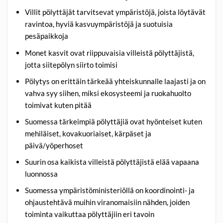
Villit pölyttäjät tarvitsevat ympäristöjä, joista löytävät
ravintoa, hyviä kasvuympäristöjä ja suotuisia
pesäpaikkoja
Monet kasvit ovat riippuvaisia villeistä pölyttäjistä,
jotta siitepölyn siirto toimisi
Pölytys on erittäin tärkeää yhteiskunnalle laajasti ja on
vahva syy siihen, miksi ekosysteemi ja ruokahuolto
toimivat kuten pitää
Suomessa tärkeimpiä pölyttäjiä ovat hyönteiset kuten
mehiläiset, kovakuoriaiset, kärpäset ja
päivä/yöperhoset
Suurin osa kaikista villeistä pölyttäjistä elää vapaana
luonnossa
Suomessa ympäristöministeriöllä on koordinointi- ja
ohjaustehtävä muihin viranomaisiin nähden, joiden
toiminta vaikuttaa pölyttäjiin eri tavoin