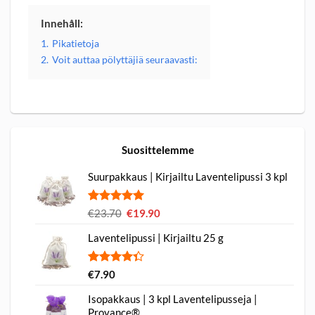
Innehåll:
1.
Pikatietoja
2.
Voit auttaa pölyttäjiä seuraavasti:
Suosittelemme
Suurpakkaus | Kirjailtu Laventelipussi 3 kpl
Arvio
1
5.00
€
23.70
Alkuperäinen
€
19.90
Nykyinen
5:stä
hinta
hinta
perustuen
Laventelipussi | Kirjailtu 25 g
oli:
on:
asiakkaan
€23.70.
€19.90.
arvotukseen.
Arvio
3
€
7.90
4.33
5:stä
perustuen
Isopakkaus | 3 kpl Laventelipusseja |
asiakkaan
Provance®