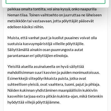
olemassa olevia puita ja pensaita. Jos niille ei löydy uutta
paikkaa omalta tontilta, voi aina kysyä, onko naapurilla
hieman tilaa. Toinen vaihtoehto on juurruttaa ne läheiseen
metsikköön tai vastaavaan, jotta pölyttäjät pääsevät
edelleen käsiksi niihin.
Muista, että vanhat puut ja kuollut puuaines voivat olla
suotuisia kasvuympäristöjä villeille pölyttäjille.
Säilyttämällä ainakin osan puunrungosta autat
parantamaan eri pölyttäjien elinoloja.
Yleisillä alueilla asuinalueella on hyvä säilyttää
mahdollisimman suuri kasvien ja puiden monimuotoisuus.
Esimerkkejä siitepölyrikkaista puista, jotka ovat
suhteellisen yleisiä, ovat vaahtera, tuomi, pajut ja pihlaja.
Näiden kukinnan yhdistäminen maanpäällisiin kukkiviin
kasveihin tarjoaa extra pitkän kukinta-ajan, mikä tietenkin
hyödyttää villejä pölyttäjiämme.