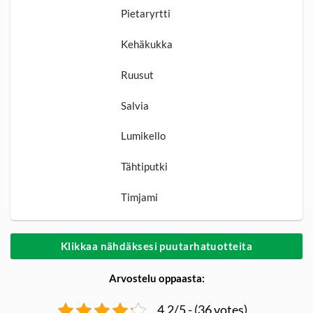
Pietaryrtti
Kehäkukka
Ruusut
Salvia
Lumikello
Tähtiputki
Timjami
Klikkaa nähdäksesi puutarhatuotteita
Arvostelu oppaasta:
4.2/5 - (36 votes)