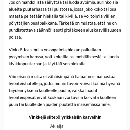
Jos on mahdollista säilyttää tai luoda avoimia, aurinkoisia
alueita puutarhassa tai puistossa, jossa joko koko tai osa
maasta peitetään hiekalla tai kivillä, se voi toimia villien
pölyttäjien pesäpaikkana. Tärkeää on muistaa, että ne on
puhdistettava säännöllisesti pitääkseen aluskasvillisuuden
poissa.
Vinkki! Jos sinulla on ongelmia hiekan paikallaan
pysymisen kanssa, voit kokeilla ns. mehiläispesiä tai luoda
kivikkopuutarhan ja täyttää sen hiekalla.
Viimeisenä mutta ei vähäisimpänä haluamme mainostaa
hyönteishotelleja, jotka monin tavoin voivat toimia hyvänä
täydennyksenä kuolleelle puulle, vaikka luodut
hyönteispesät eivät koskaan voi täysin korvata kuolleen
puun tai kuolleiden puiden puutetta maisemassamme.
Vinkkejä siitepölyrikkaisiin kasveihin
Akleija