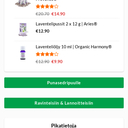
arvotukseen.
Arvio
2
€
20.70
Alkuperäinen
€
14.90
Nykyinen
4.00
hinta
hinta
5:stä
Laventelipussit 2 x 12 g | Aries®
oli:
on:
perustuen
€
12.90
€20.70.
€14.90.
asiakkaan
arvotukseen.
Laventeliöljy 10 ml | Organic Harmony®
Arvio
1
€
12.90
Alkuperäinen
€
9.90
Nykyinen
4.00
hinta
hinta
5:stä
oli:
on:
perustuen
€12.90.
€9.90.
asiakkaan
Punasedripuulle
arvotukseen.
Ravinteisiin & Lannoitteisiin
Pikatietoja