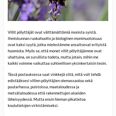
Villit pölyttäjät ovat välttämättömiä monista syistä.
Ihmiskunnan ruokahuolto ja biologinen monimuotoisuus
ovat kaksi syytä, jotka mielestämme ansaitsevat erityistä
huomiota. Myös se, että monet villit pölyttäjämme ovat
uhattuina, on surullista todeta, mutta jotain, mihin me
kaikki voimme vaikuttaa suhteellisen yksinkertaisin teoin.
Tässä postauksessa saat vinkkejä siitä, mitä voit tehdä
edistääksesi villien pölyttäjien olemassaoloa sekä
puutarhassa, puistoissa, maataloudessa ja
metsätaloudessa että rakennettujen alueiden
läheisyydessä. Mutta ensin hieman pikatietoa
koulutietojen virkistämiseksi.