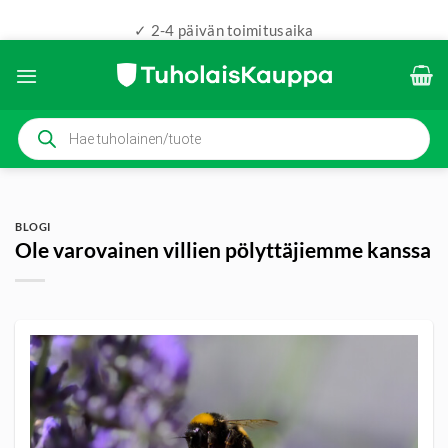
✓ 2-4 päivän toimitusaika
Skip
to
content
Products
search
BLOGI
Ole varovainen villien pölyttäjiemme kanssa