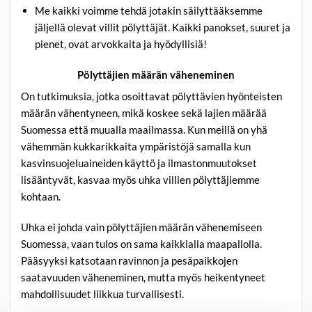
Me kaikki voimme tehdä jotakin säilyttääksemme
jäljellä olevat villit pölyttäjät. Kaikki panokset, suuret ja
pienet, ovat arvokkaita ja hyödyllisiä!
Pölyttäjien määrän väheneminen
On tutkimuksia, jotka osoittavat pölyttävien hyönteisten
määrän vähentyneen, mikä koskee sekä lajien määrää
Suomessa että muualla maailmassa. Kun meillä on yhä
vähemmän kukkarikkaita ympäristöjä samalla kun
kasvinsuojeluaineiden käyttö ja ilmastonmuutokset
lisääntyvät, kasvaa myös uhka villien pölyttäjiemme
kohtaan.
Uhka ei johda vain pölyttäjien määrän vähenemiseen
Suomessa, vaan tulos on sama kaikkialla maapallolla.
Pääsyyksi katsotaan ravinnon ja pesäpaikkojen
saatavuuden väheneminen, mutta myös heikentyneet
mahdollisuudet liikkua turvallisesti.