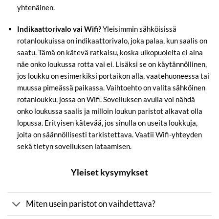
yhtenäinen.
Indikaattorivalo vai Wifi?
Yleisimmin sähköisissä
rotanloukuissa on indikaattorivalo, joka palaa, kun saalis on
saatu. Tämä on kätevä ratkaisu, koska ulkopuolelta ei aina
näe onko loukussa rotta vai ei. Lisäksi se on käytännöllinen,
jos loukku on esimerkiksi portaikon alla, vaatehuoneessa tai
muussa pimeässä paikassa. Vaihtoehto on valita sähköinen
rotanloukku, jossa on Wifi. Sovelluksen avulla voi nähdä
onko loukussa saalis ja milloin loukun paristot alkavat olla
lopussa. Erityisen kätevää, jos sinulla on useita loukkuja,
joita on säännöllisesti tarkistettava. Vaatii Wifi-yhteyden
sekä tietyn sovelluksen lataamisen.
Yleiset kysymykset
Miten usein paristot on vaihdettava?