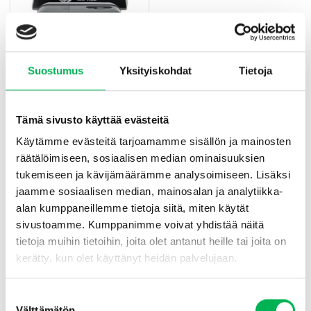
Suurpakkaus
Suostumus
Yksityiskohdat
Tietoja
3 kpl Sähköinen Rotanloukku
OWLTRA®
€
254
Alkuperäinen
€
189.90
Nykyinen
hinta
hinta
oli:
on:
Tämä sivusto käyttää evästeitä
Lisää ostoskoriin
€254.
€189.90.
Käytämme evästeitä tarjoamamme sisällön ja mainosten
räätälöimiseen, sosiaalisen median ominaisuuksien
tukemiseen ja kävijämäärämme analysoimiseen. Lisäksi
jaamme sosiaalisen median, mainosalan ja analytiikka-
Pikaguide: Sähköinen rotanloukku
alan kumppaneillemme tietoja siitä, miten käytät
Edut sähköisistä rotanloukuista:
sivustoamme. Kumppanimme voivat yhdistää näitä
tietoja muihin tietoihin, joita olet antanut heille tai joita on
Hygieeninen
– Sinun ei tarvitse koskettaa rottaa
kerätty, kun olet käyttänyt heidän palvelujaan.
Varmistettu kuolema
– Rotta kuolee usean sähköiskun
seurauksena
Suostumuksen
Välttämätön