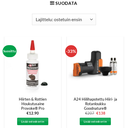
SUODATA
-33%
Suosittu
Hiirten & Rottien
A24 Hiilihapotettu Hiiri- ja
Houkutusaine
Rotanloukku
Provoke® Pro
Goodnature®
€
12.90
€
207
Alkuperäinen
€
138
Nykyinen
hinta
hinta
oli:
on:
Lisää ostoskoriin
Lisää ostoskoriin
€207.
€138.