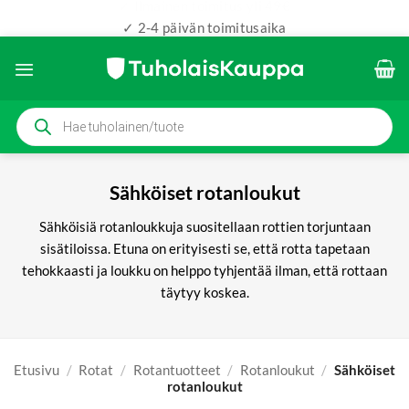
✓ 2-4 päivän toimitusaika
Skip
to
content
Products
search
Sähköiset rotanloukut
Sähköisiä rotanloukkuja suositellaan rottien torjuntaan
sisätiloissa. Etuna on erityisesti se, että rotta tapetaan
tehokkaasti ja loukku on helppo tyhjentää ilman, että rottaan
täytyy koskea.
Etusivu
/
Rotat
/
Rotantuotteet
/
Rotanloukut
/
Sähköiset
rotanloukut