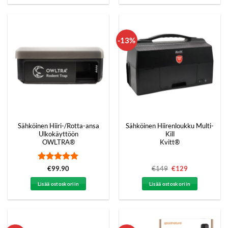
-13%
Sähköinen Hiiri-/Rotta-ansa
Sähköinen Hiirenloukku Multi-
Ulkokäyttöön
Kill
OWLTRA®
Kvitt®
Arvostelu
€
99.90
€
149
Alkuperäinen
€
129
Nykyinen
hinta
hinta
tuotteesta:
5
oli:
on:
/ 5
Lisää ostoskoriin
Lisää ostoskoriin
€149.
€129.