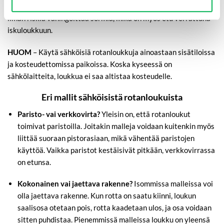
Kun loukkuun laitetaan uusi syötti, tämä voidaan tehdä täysin
ilman riskiä vahingoittaa sormia, mikä on myös etu verrattuna
iskuloukkuun.
HUOM
– Käytä sähköisiä rotanloukkuja ainoastaan sisätiloissa
ja kosteudettomissa paikoissa. Koska kyseessä on
sähkölaitteita, loukkua ei saa altistaa kosteudelle.
Eri mallit sähköisistä rotanloukuista
Paristo- vai verkkovirta?
Yleisin on, että rotanloukut
toimivat paristoilla. Joitakin malleja voidaan kuitenkin myös
liittää suoraan pistorasiaan, mikä vähentää paristojen
käyttöä. Vaikka paristot kestäisivät pitkään, verkkovirrassa
on etunsa.
Kokonainen vai jaettava rakenne?
Isommissa malleissa voi
olla jaettava rakenne. Kun rotta on saatu kiinni, loukun
saalisosa otetaan pois, rotta kaadetaan ulos, ja osa voidaan
sitten puhdistaa. Pienemmissä malleissa loukku on yleensä