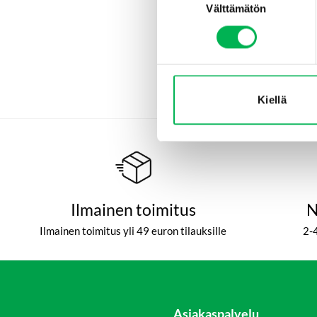
Välttämätön
valinta
Ampiais-
lampulla
€
1
Lisä
Kiellä
Ilmainen toimitus
N
Ilmainen toimitus yli 49 euron tilauksille
2-
Asiakaspalvelu