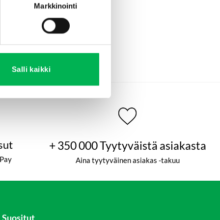
Markkinointi
Salli kaikki
sut
+ 350 000 Tyytyväistä asiakasta
ePay
Aina tyytyväinen asiakas -takuu
Suositut