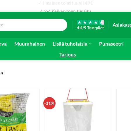
✓ Ilmainen toimitus yli 49€
✓ 2-4 päivän toimitusaika
Asiakas
4.4/5 Trustpilot
irva
Muurahainen
Lisää tuholaisia
Punaseetri
Tarjous
na
-31%