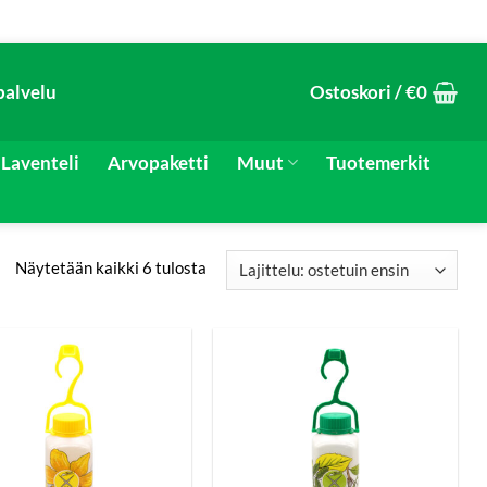
palvelu
Ostoskori /
€
0
Laventeli
Arvopaketti
Muut
Tuotemerkit
Näytetään kaikki 6 tulosta
Suosituimmat
ensin