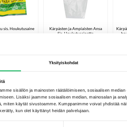
Kärpästen ja Ampiaisten Ansa
Kärpäs
u sis. Houkutusaine
Sis. Houkutusainetta
hou
€
7.90
€
12.90
Alkuperäinen
€
8.90
Nykyinen
hinta
hinta
oli:
on:
ä ostoskoriin
Lisää ostoskoriin
€12.90.
€8.90.
Yksityiskohdat
-30%
itä
mme sisällön ja mainosten räätälöimiseen, sosiaalisen median
iseen. Lisäksi jaamme sosiaalisen median, mainosalan ja analy
, miten käytät sivustoamme. Kumppanimme voivat yhdistää näitä t
n kerätty, kun olet käyttänyt heidän palvelujaan.