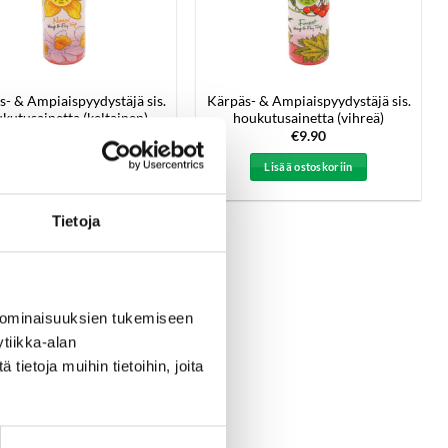
- & Ampiaispyydystäjä sis.
Kärpäs- & Ampiaispyydystäjä sis.
kutusainetta (keltainen)
houkutusainetta (vihreä)
€
9.90
€
9.90
Lisää ostoskoriin
Lisää ostoskoriin
Tietoja
 ominaisuuksien tukemiseen
tiikka-alan
ietoja muihin tietoihin, joita