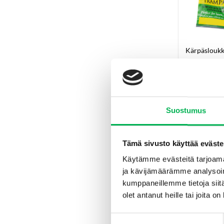
Kärpäsloukk
Lisä
Suostumus
-58%
Tämä sivusto käyttää eväste
Käytämme evästeitä tarjoama
ja kävijämäärämme analysoim
kumppaneillemme tietoja siitä
olet antanut heille tai joita o
Suostumuksen